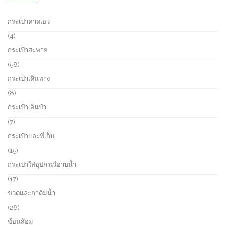
กระเป๋าคาดเอว
4
4
p
กระเป๋าสะพาย
r
o
5
58
d
8
กระเป๋าเดินทาง
u
p
c
r
8
8
t
o
p
กระเป๋าเดินป่า
s
d
r
u
o
7
7
c
d
p
กระเป๋าและที่เก็บ
t
u
r
s
c
o
1
15
t
d
5
กระเป๋าใส่อุปกรณ์อาบน้ำ
s
u
p
c
r
1
17
t
o
7
ขวดและกาต้มน้ำ
s
d
p
u
r
2
28
c
o
8
ช้อนส้อม
t
d