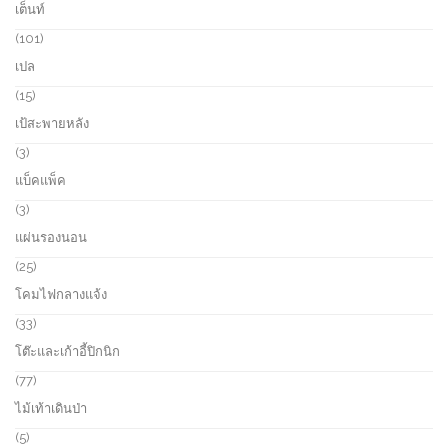
เต็นท์
s
o
p
d
r
1
101
u
o
0
เปล
c
d
1
t
u
p
1
15
s
c
r
5
เป้สะพายหลัง
t
o
p
s
d
r
3
3
u
o
p
แบ็คแพ็ค
c
d
r
t
u
o
3
3
s
c
d
p
แผ่นรองนอน
t
u
r
s
c
o
2
25
t
d
5
โคมไฟกลางแจ้ง
s
u
p
c
r
3
33
t
o
3
โต๊ะและเก้าอี้ปิกนิก
s
d
p
u
r
7
77
c
o
7
ไม้เท้าเดินป่า
t
d
p
s
u
r
5
5