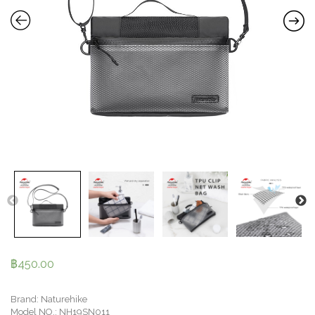
฿
450.00
Brand: Naturehike
Model NO.: NH19SN011