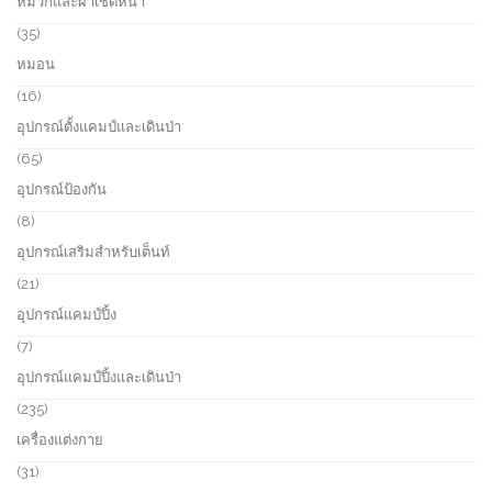
หมวกและผ้าเช็ดหน้า
t
d
r
s
u
o
3
35
c
d
5
หมอน
t
u
p
s
c
r
1
16
t
o
6
อุปกรณ์ตั้งแคมป์และเดินป่า
d
p
u
r
6
65
c
o
5
อุปกรณ์ป้องกัน
t
d
p
s
u
r
8
8
c
o
p
อุปกรณ์เสริมสำหรับเต็นท์
t
d
r
s
u
o
2
21
c
d
1
อุปกรณ์แคมป์ปิ้ง
t
u
p
s
c
r
7
7
t
o
p
อุปกรณ์แคมป์ปิ้งและเดินป่า
s
d
r
u
o
2
235
c
d
3
เครื่องแต่งกาย
t
u
5
s
c
p
3
31
t
r
1