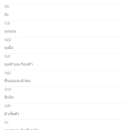
p
s
u
r
6
6
c
o
p
ถัง
t
d
r
s
u
o
1
11
c
d
1
ถุงนอน
t
u
p
s
c
r
4
45
t
o
5
ถุงมือ
s
d
p
u
r
1
12
c
o
2
ถุงเท้าและร้องเท้า
t
d
p
s
u
r
1
19
c
o
9
ที่นอนและผ้าห่ม
t
d
p
s
u
r
2
20
c
o
0
ปิกนิก
t
d
p
s
u
r
1
18
c
o
8
ผ้าเช็ดตัว
t
d
p
s
u
r
1
1
c
o
p