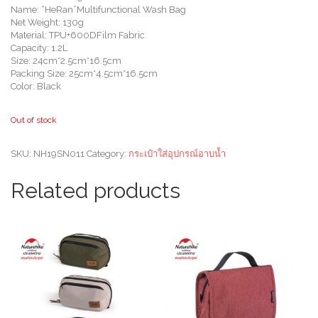
Name: “HeRan”Multifunctional Wash Bag
Net Weight: 130g
Material: TPU+600DFilm Fabric
Capacity: 1.2L
Size: 24cm*2.5cm*16.5cm
Packing Size: 25cm*4.5cm*16.5cm
Color: Black
Out of stock
SKU:
NH19SN011
Category:
กระเป๋าใส่อุปกรณ์อาบน้ำ
Related products