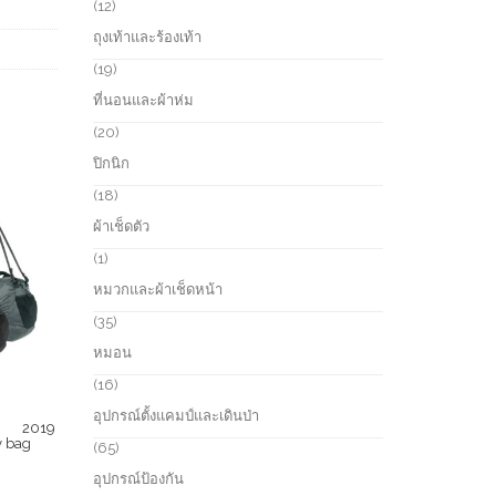
r
1
12
c
o
2
ถุงเท้าและร้องเท้า
t
d
p
s
u
r
1
19
c
o
9
ที่นอนและผ้าห่ม
t
d
p
s
u
r
2
20
c
o
0
ปิกนิก
t
d
p
s
u
r
1
18
c
o
8
ผ้าเช็ดตัว
t
d
p
s
u
r
1
1
c
o
p
หมวกและผ้าเช็ดหน้า
t
d
r
s
u
o
3
35
c
d
5
หมอน
t
u
p
s
c
r
1
16
t
o
6
อุปกรณ์ตั้งแคมป์และเดินป่า
d
p
บา 2019
u
r
y bag
6
65
c
o
5
อุปกรณ์ป้องกัน
t
d
p