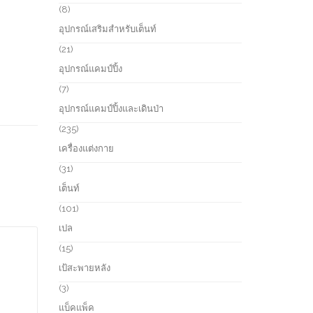
s
u
r
8
8
c
o
p
อุปกรณ์เสริมสำหรับเต็นท์
t
d
r
s
u
o
2
21
c
d
1
อุปกรณ์แคมป์ปิ้ง
t
u
p
s
c
r
7
7
t
o
p
อุปกรณ์แคมป์ปิ้งและเดินป่า
s
d
r
u
o
2
235
c
d
3
เครื่องแต่งกาย
t
u
5
s
c
p
3
31
t
r
1
เต็นท์
s
o
p
d
r
1
101
u
o
0
เปล
c
d
1
t
u
p
1
15
s
c
r
5
เป้สะพายหลัง
t
o
p
s
d
r
3
3
u
o
p
แบ็คแพ็ค
c
d
r