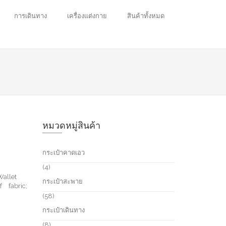
การเดินทาง
เครื่องแต่งกาย
สินค้าทั้งหมด
หมวดหมู่สินค้า
กระเป๋าคาดเอว
4
4
p
Wallet
กระเป๋าสะพาย
r
 fabric;
o
5
58
d
8
กระเป๋าเดินทาง
u
p
c
r
8
8