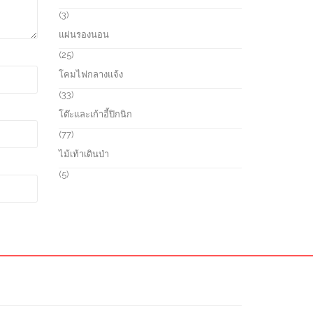
t
u
o
3
3
s
c
d
p
แผ่นรองนอน
t
u
r
s
c
o
2
25
t
d
5
โคมไฟกลางแจ้ง
s
u
p
c
r
3
33
t
o
3
โต๊ะและเก้าอี้ปิกนิก
s
d
p
u
r
7
77
c
o
7
ไม้เท้าเดินป่า
t
d
p
s
u
r
5
5
c
o
p
t
d
r
s
u
o
c
d
t
u
s
c
t
s