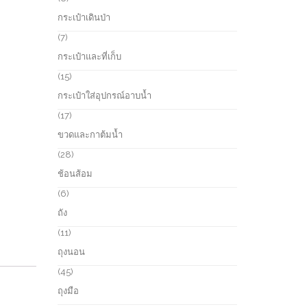
t
o
p
กระเป๋าเดินป่า
s
d
r
u
o
7
7
c
d
p
กระเป๋าและที่เก็บ
t
u
r
s
c
o
1
15
t
d
5
กระเป๋าใส่อุปกรณ์อาบน้ำ
s
u
p
c
r
1
17
t
o
7
ขวดและกาต้มน้ำ
s
d
p
u
r
2
28
c
o
8
ช้อนส้อม
t
d
p
s
u
r
6
6
c
o
p
ถัง
t
d
r
s
u
o
1
11
c
d
1
ถุงนอน
t
u
p
s
c
r
4
45
t
o
5
ถุงมือ
s
d
p
u