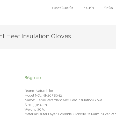
อุปกรณ์แคมปิ้ง
กระเป๋า
ปิกนิก
nt Heat Insulation Gloves
฿
690.00
Brand: Naturehike
Model NO.: NH20FS042
Name: Flame Retardant And Heat Insulation Glove
Size: 35x14cm
Weight: 365g
Material: Outer Layer: Cowhide / Middle Of Palm: Silver Pa