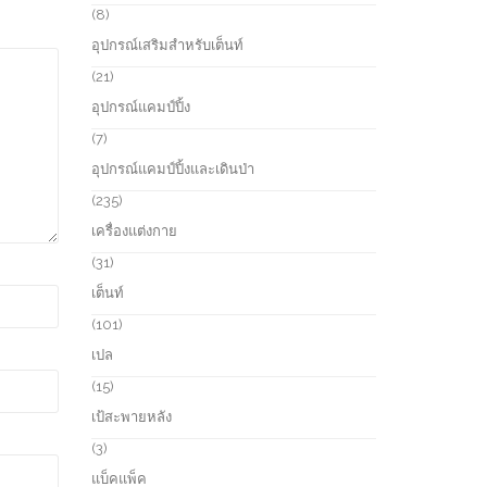
s
u
r
8
8
c
o
p
อุปกรณ์เสริมสำหรับเต็นท์
t
d
r
s
u
o
2
21
c
d
1
อุปกรณ์แคมป์ปิ้ง
t
u
p
s
c
r
7
7
t
o
p
อุปกรณ์แคมป์ปิ้งและเดินป่า
s
d
r
u
o
2
235
c
d
3
เครื่องแต่งกาย
t
u
5
s
c
p
3
31
t
r
1
เต็นท์
s
o
p
d
r
1
101
u
o
0
เปล
c
d
1
t
u
p
1
15
s
c
r
5
เป้สะพายหลัง
t
o
p
s
d
r
3
3
u
o
p
แบ็คแพ็ค
c
d
r