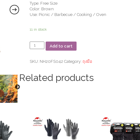
Type: Free Size
Color: Brown
Use: Picnic / Barbecue / Cooking / Oven
11 in stock
ถุงมือ
Add to cart
ช่าง
GP-
02
SKU:
NH20FS042
Category:
ถุงมือ
Flame
Retardant
Related products
Heat
Insulation
Gloves
quantity