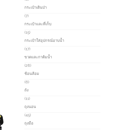
t
o
p
กระเป๋าเดินป่า
s
d
r
u
o
7
7
c
d
p
กระเป๋าและที่เก็บ
t
u
r
s
c
o
1
15
t
d
5
กระเป๋าใส่อุปกรณ์อาบน้ำ
s
u
p
c
r
1
17
t
o
7
ขวดและกาต้มน้ำ
s
d
p
u
r
2
28
c
o
8
ช้อนส้อม
t
d
p
s
u
r
6
6
c
o
p
ถัง
t
d
r
s
u
o
1
11
c
d
1
ถุงนอน
t
u
p
s
c
r
4
45
t
o
5
ถุงมือ
s
d
p
u