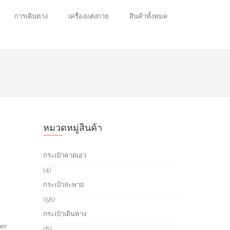
การเดินทาง
เครื่องแต่งกาย
สินค้าทั้งหมด
หมวดหมู่สินค้า
กระเป๋าคาดเอว
4
4
p
กระเป๋าสะพาย
r
o
5
58
d
8
กระเป๋าเดินทาง
u
p
c
per
r
8
8