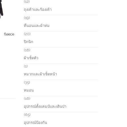
r
1
12
c
o
2
ถุงเท้าและร้องเท้า
t
d
p
s
u
r
1
19
c
o
9
ที่นอนและผ้าห่ม
t
d
p
s
u
r
2
20
 fleece
c
o
0
ปิกนิก
t
d
p
s
u
r
1
18
c
o
8
ผ้าเช็ดตัว
t
d
p
s
u
r
1
1
c
o
p
หมวกและผ้าเช็ดหน้า
t
d
r
s
u
o
3
35
c
d
5
หมอน
t
u
p
s
c
r
1
16
t
o
6
อุปกรณ์ตั้งแคมป์และเดินป่า
d
p
u
r
6
65
c
o
5
อุปกรณ์ป้องกัน
t
d
p