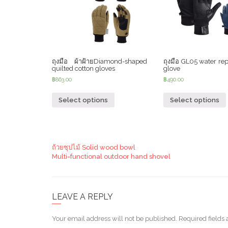
ถุงมือ ผ้าฝ้ายDiamond-shaped
ถุงมือ GL05 water rep
quilted cotton gloves
glove
฿
863.00
฿
490.00
Select options
Select options
ถ้วยซุปไม้ Solid wood bowl
Multi-functional outdoor hand shovel
LEAVE A REPLY
Your email address will not be published.
Required fields