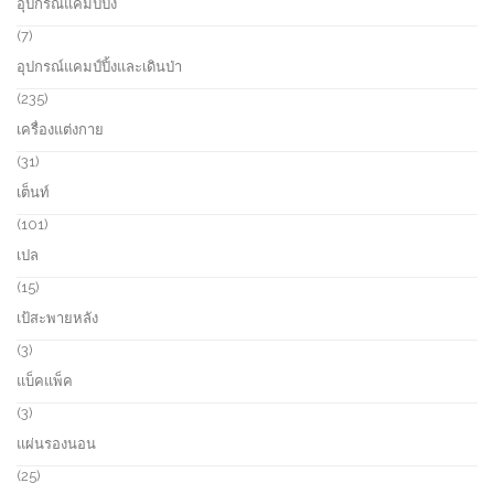
อุปกรณ์แคมป์ปิ้ง
t
u
p
s
c
r
7
7
t
o
p
อุปกรณ์แคมป์ปิ้งและเดินป่า
s
d
r
u
o
2
235
c
d
3
เครื่องแต่งกาย
t
u
5
s
c
p
3
31
t
r
1
เต็นท์
s
o
p
d
r
1
101
u
o
0
เปล
c
d
1
t
u
p
1
15
s
c
r
5
เป้สะพายหลัง
t
o
p
s
d
r
3
3
u
o
p
แบ็คแพ็ค
c
d
r
t
u
o
3
3
s
c
d
p
แผ่นรองนอน
t
u
r
s
c
o
2
25
t
d