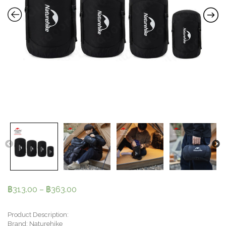
฿
313.00
–
฿
363.00
Product Description:
Brand: Naturehike