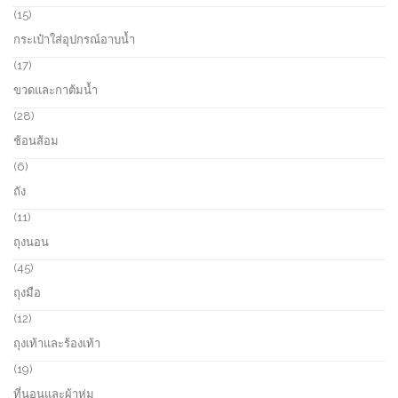
s
c
o
1
15
t
d
5
กระเป๋าใส่อุปกรณ์อาบน้ำ
s
u
p
c
r
1
17
t
o
7
ขวดและกาต้มน้ำ
s
d
p
u
r
2
28
c
o
8
ช้อนส้อม
t
d
p
s
u
r
6
6
c
o
p
ถัง
t
d
r
s
u
o
1
11
c
d
1
ถุงนอน
t
u
p
s
c
r
4
45
t
o
5
ถุงมือ
s
d
p
u
r
1
12
c
o
2
ถุงเท้าและร้องเท้า
t
d
p
s
u
r
1
19
c
o
9
ที่นอนและผ้าห่ม
t
d