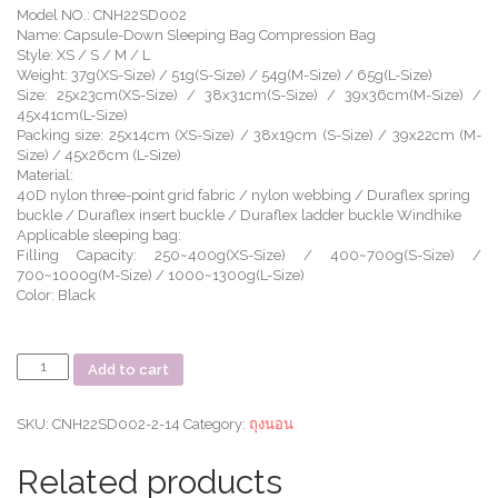
Model NO.: CNH22SD002
Name: Capsule-Down Sleeping Bag Compression Bag
Style: XS / S / M / L
Weight: 37g(XS-Size) / 51g(S-Size) / 54g(M-Size) / 65g(L-Size)
Size: 25x23cm(XS-Size) / 38x31cm(S-Size) / 39x36cm(M-Size) /
45x41cm(L-Size)
Packing size: 25x14cm (XS-Size) / 38x19cm (S-Size) / 39x22cm (M-
Size) / 45x26cm (L-Size)
Material:
40D nylon three-point grid fabric / nylon webbing / Duraflex spring
buckle / Duraflex insert buckle / Duraflex ladder buckle Windhike
Applicable sleeping bag:
Filling Capacity: 250~400g(XS-Size) / 400~700g(S-Size) /
700~1000g(M-Size) / 1000~1300g(L-Size)
Color: Black
ถุง
Add to cart
ใส่
ถุง
นอน
SKU:
CNH22SD002-2-14
Category:
ถุงนอน
Down
Sleeping
Related products
Bag