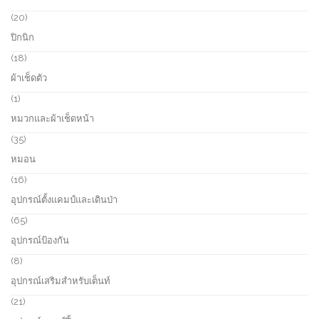
p
s
u
r
2
20
c
o
0
ปิกนิก
t
d
p
s
u
r
1
18
c
o
8
ผ้าเช็ดตัว
t
d
p
s
u
r
1
1
c
o
p
หมวกและผ้าเช็ดหน้า
t
d
r
s
u
o
3
35
c
d
5
หมอน
t
u
p
s
c
r
1
16
t
o
6
อุปกรณ์ตั้งแคมป์และเดินป่า
d
p
u
r
6
65
c
o
5
อุปกรณ์ป้องกัน
t
d
p
s
u
r
8
8
c
o
p
อุปกรณ์เสริมสำหรับเต็นท์
t
d
r
s
u
o
2
21
c
d
1