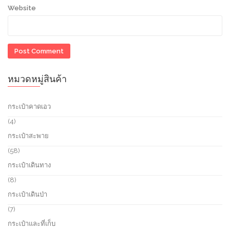
Website
หมวดหมู่สินค้า
กระเป๋าคาดเอว
4
4
p
กระเป๋าสะพาย
r
o
5
58
d
8
กระเป๋าเดินทาง
u
p
c
r
8
8
t
o
p
กระเป๋าเดินป่า
s
d
r
u
o
7
7
c
d
p
กระเป๋าและที่เก็บ
t
u
r