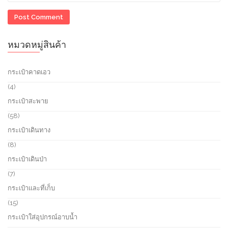
หมวดหมู่สินค้า
กระเป๋าคาดเอว
4
4
p
กระเป๋าสะพาย
r
o
5
58
d
8
กระเป๋าเดินทาง
u
p
c
r
8
8
t
o
p
กระเป๋าเดินป่า
s
d
r
u
o
7
7
c
d
p
กระเป๋าและที่เก็บ
t
u
r
s
c
o
1
15
t
d
5
กระเป๋าใส่อุปกรณ์อาบน้ำ
s
u
p