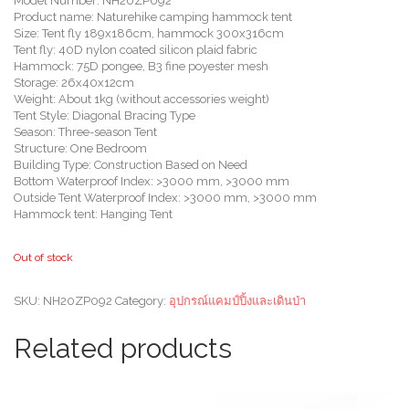
Model Number: NH20ZP092
Product name: Naturehike camping hammock tent
Size: Tent fly 189x186cm, hammock 300x316cm
Tent fly: 40D nylon coated silicon plaid fabric
Hammock: 75D pongee, B3 fine poyester mesh
Storage: 26x40x12cm
Weight: About 1kg (without accessories weight)
Tent Style: Diagonal Bracing Type
Season: Three-season Tent
Structure: One Bedroom
Building Type: Construction Based on Need
Bottom Waterproof Index: >3000 mm, >3000 mm
Outside Tent Waterproof Index: >3000 mm, >3000 mm
Hammock tent: Hanging Tent
Out of stock
SKU:
NH20ZP092
Category:
อุปกรณ์แคมป์ปิ้งและเดินป่า
Related products