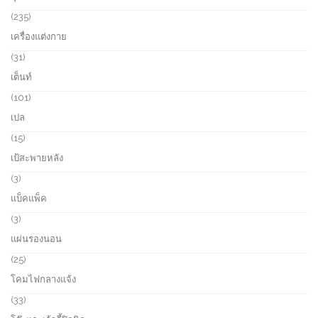
r
u
o
2
235
c
d
3
เครื่องแต่งกาย
t
u
5
s
c
p
3
31
t
r
1
เต็นท์
s
o
p
d
r
1
101
u
o
0
เปล
c
d
1
t
u
p
1
15
s
c
r
5
เป้สะพายหลัง
t
o
p
s
d
r
3
3
u
o
p
แบ็คแพ็ค
c
d
r
t
u
o
3
3
s
c
d
p
แผ่นรองนอน
t
u
r
s
c
o
2
25
t
d
5
โคมไฟกลางแจ้ง
s
u
p
c
r
3
33
t
o
3