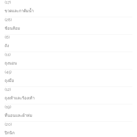
c
r
1
17
t
o
7
ขวดและกาต้มน้ำ
s
d
p
u
r
2
28
c
o
8
ช้อนส้อม
t
d
p
s
u
r
6
6
c
o
p
ถัง
t
d
r
s
u
o
1
11
c
d
1
ถุงนอน
t
u
p
s
c
r
4
45
t
o
5
ถุงมือ
s
d
p
u
r
1
12
c
o
2
ถุงเท้าและร้องเท้า
t
d
p
s
u
r
1
19
c
o
9
ที่นอนและผ้าห่ม
t
d
p
s
u
r
2
20
c
o
0
ปิกนิก
t
d
p