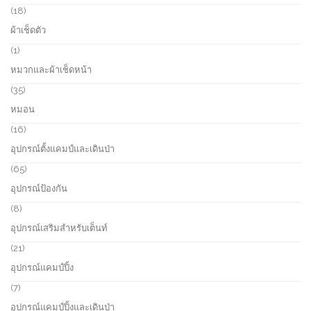
s
u
r
1
18
c
o
8
ผ้าเช็ดตัว
t
d
p
s
u
r
1
1
c
o
p
หมวกและผ้าเช็ดหน้า
t
d
r
s
u
o
3
35
c
d
5
หมอน
t
u
p
s
c
r
1
16
t
o
6
อุปกรณ์ตั้งแคมป์และเดินป่า
d
p
u
r
6
65
c
o
5
อุปกรณ์ป้องกัน
t
d
p
s
u
r
8
8
c
o
p
อุปกรณ์เสริมสำหรับเต็นท์
t
d
r
s
u
o
2
21
c
d
1
อุปกรณ์แคมป์ปิ้ง
t
u
p
s
c
r
7
7
t
o
p
อุปกรณ์แคมป์ปิ้งและเดินป่า
s
d