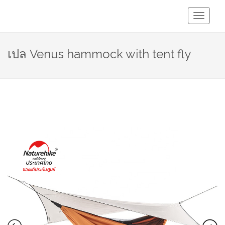
Toggle
Navigati
เปล Venus hammock with tent fly