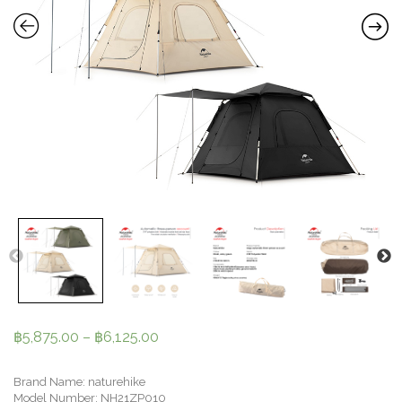
฿
5,875.00
–
฿
6,125.00
Brand Name: naturehike
Model Number: NH21ZP010