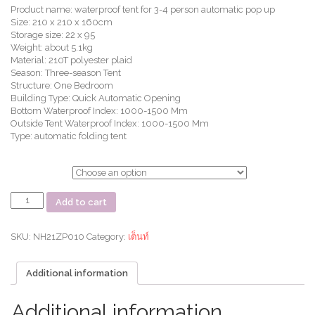
Product name: waterproof tent for 3-4 person automatic pop up
Size: 210 x 210 x 160cm
Storage size: 22 x 95
Weight: about 5.1kg
Material: 210T polyester plaid
Season: Three-season Tent
Structure: One Bedroom
Building Type: Quick Automatic Opening
Bottom Waterproof Index: 1000-1500 Mm
Outside Tent Waterproof Index: 1000-1500 Mm
Type: automatic folding tent
ตัวเลือก
เต็นท์
Add to cart
UPF
50+
Ango
SKU:
NH21ZP010
Category:
เต็นท์
pop
up
Additional information
tent
for
3
Additional information
man