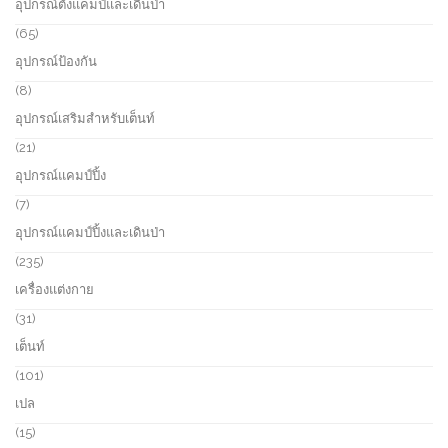
อุปกรณ์ตั้งแคมป์และเดินป่า
d
p
u
r
6
65
c
o
5
อุปกรณ์ป้องกัน
t
d
p
s
u
r
8
8
c
o
p
อุปกรณ์เสริมสำหรับเต็นท์
t
d
r
s
u
o
2
21
c
d
1
อุปกรณ์แคมป์ปิ้ง
t
u
p
s
c
r
7
7
t
o
p
อุปกรณ์แคมป์ปิ้งและเดินป่า
s
d
r
u
o
2
235
c
d
3
เครื่องแต่งกาย
t
u
5
s
c
p
3
31
t
r
1
เต็นท์
s
o
p
d
r
1
101
u
o
0
เปล
c
d
1
t
u
p
1
15
s
c
r