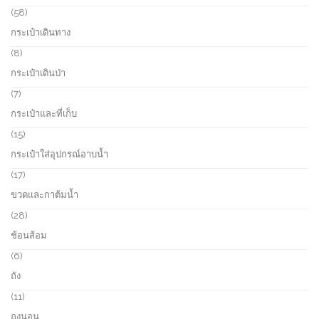
o
5
58
d
8
กระเป๋าเดินทาง
u
p
c
r
8
8
t
o
p
กระเป๋าเดินป่า
s
d
r
u
o
7
7
c
d
p
กระเป๋าและที่เก็บ
t
u
r
s
c
o
1
15
t
d
5
กระเป๋าใส่อุปกรณ์อาบน้ำ
s
u
p
c
r
1
17
t
o
7
ขวดและกาต้มน้ำ
s
d
p
u
r
2
28
c
o
8
ช้อนส้อม
t
d
p
s
u
r
6
6
c
o
p
ถัง
t
d
r
s
u
o
1
11
c
d
1
ถุงนอน
t