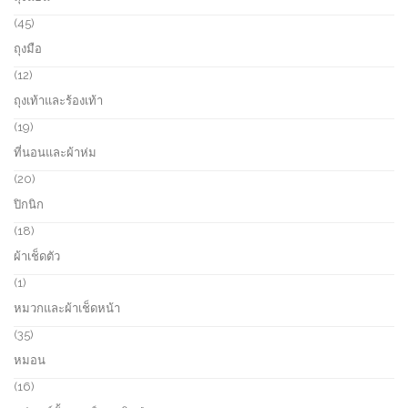
u
p
s
c
r
4
45
t
o
5
ถุงมือ
s
d
p
u
r
1
12
c
o
2
ถุงเท้าและร้องเท้า
t
d
p
s
u
r
1
19
c
o
9
ที่นอนและผ้าห่ม
t
d
p
s
u
r
2
20
c
o
0
ปิกนิก
t
d
p
s
u
r
1
18
c
o
8
ผ้าเช็ดตัว
t
d
p
s
u
r
1
1
c
o
p
หมวกและผ้าเช็ดหน้า
t
d
r
s
u
o
3
35
c
d
5
หมอน
t
u
p
s
c
r
1
16
t
o
6