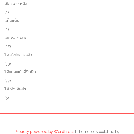
5
เป้สะพายหลัง
t
o
p
s
d
r
3
3
u
o
p
แบ็คแพ็ค
c
d
r
t
u
o
3
3
s
c
d
p
แผ่นรองนอน
t
u
r
s
c
o
2
25
t
d
5
โคมไฟกลางแจ้ง
s
u
p
c
r
3
33
t
o
3
โต๊ะและเก้าอี้ปิกนิก
s
d
p
u
r
7
77
c
o
7
ไม้เท้าเดินป่า
t
d
p
s
u
r
5
5
c
o
p
t
d
r
s
u
o
c
d
t
u
s
c
Proudly powered by WordPress
|
Theme: edsbootstrap by