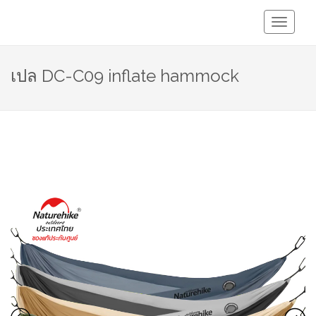
Toggle
Navigati
เปล DC-C09 inflate hammock