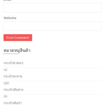
Website
หมวดหมู่สินค้า
กระเป๋าคาดเอว
4
4
p
กระเป๋าสะพาย
r
o
5
58
d
8
กระเป๋าเดินทาง
u
p
c
r
8
8
t
o
p
กระเป๋าเดินป่า
s
d
r