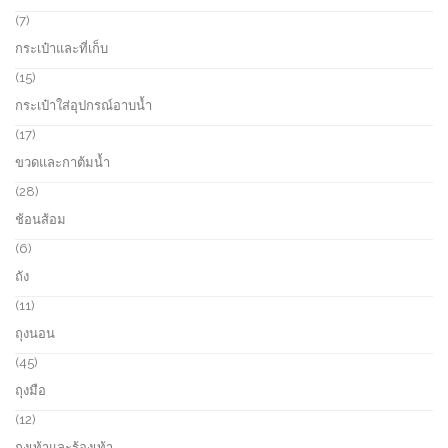
u
o
7
7
c
d
p
กระเป๋าและที่เก็บ
t
u
r
s
c
o
1
15
t
d
5
กระเป๋าใส่อุปกรณ์อาบน้ำ
s
u
p
c
r
1
17
t
o
7
ขวดและกาต้มน้ำ
s
d
p
u
r
2
28
c
o
8
ช้อนส้อม
t
d
p
s
u
r
6
6
c
o
p
ถัง
t
d
r
s
u
o
1
11
c
d
1
ถุงนอน
t
u
p
s
c
r
4
45
t
o
5
ถุงมือ
s
d
p
u
r
1
12
c
o
2
ถุงเท้าและร้องเท้า