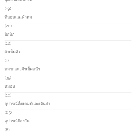
t
d
p
s
u
r
1
19
c
o
9
ที่นอนและผ้าห่ม
t
d
p
s
u
r
2
20
c
o
0
ปิกนิก
t
d
p
s
u
r
1
18
c
o
8
ผ้าเช็ดตัว
t
d
p
s
u
r
1
1
c
o
p
หมวกและผ้าเช็ดหน้า
t
d
r
s
u
o
3
35
c
d
5
หมอน
t
u
p
s
c
r
1
16
t
o
6
อุปกรณ์ตั้งแคมป์และเดินป่า
d
p
u
r
6
65
c
o
5
อุปกรณ์ป้องกัน
t
d
p
s
u
r
8
8
c
o
p