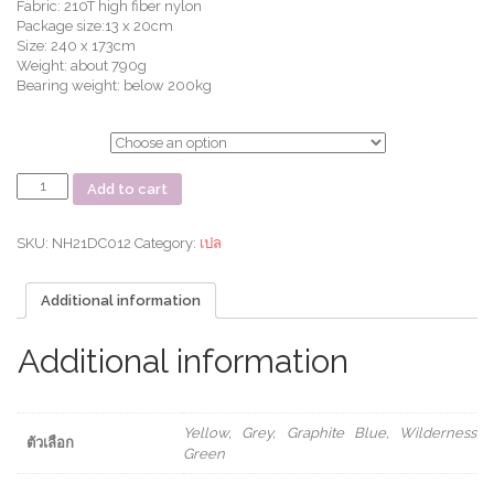
Fabric: 210T high fiber nylon
Package size:13 x 20cm
Size: 240 x 173cm
Weight: about 790g
Bearing weight: below 200kg
ตัวเลือก
เปล
Add to cart
DC-
C09
inflate
SKU:
NH21DC012
Category:
เปล
hammock
quantity
Additional information
Additional information
Yellow, Grey, Graphite Blue, Wilderness
ตัวเลือก
Green