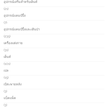
อุปกรณ์เสริมสำหรับเต็นท์
t
d
r
s
u
o
2
21
c
d
1
อุปกรณ์แคมป์ปิ้ง
t
u
p
s
c
r
7
7
t
o
p
อุปกรณ์แคมป์ปิ้งและเดินป่า
s
d
r
u
o
2
235
c
d
3
เครื่องแต่งกาย
t
u
5
s
c
p
3
31
t
r
1
เต็นท์
s
o
p
d
r
1
101
u
o
0
เปล
c
d
1
t
u
p
1
15
s
c
r
5
เป้สะพายหลัง
t
o
p
s
d
r
3
3
u
o
p
แบ็คแพ็ค
c
d
r
t
u
o
3
3
s
c