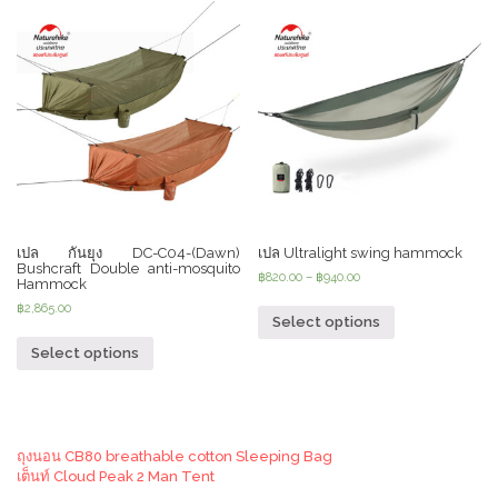
เปล กันยุง DC-C04-(Dawn)
เปล Ultralight swing hammock
Bushcraft Double anti-mosquito
฿
820.00
–
฿
940.00
Hammock
฿
2,865.00
Select options
Select options
ถุงนอน CB80 breathable cotton Sleeping Bag
เต็นท์ Cloud Peak 2 Man Tent