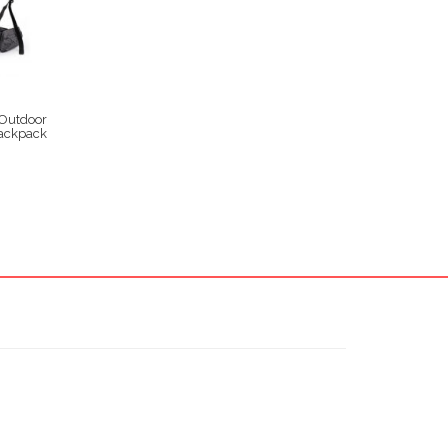
 Outdoor
ackpack