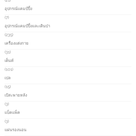
21
c
d
1
อุปกรณ์แคมป์ปิ้ง
t
u
p
s
c
r
7
7
t
o
p
อุปกรณ์แคมป์ปิ้งและเดินป่า
s
d
r
u
o
2
235
c
d
3
เครื่องแต่งกาย
t
u
5
s
c
p
3
31
t
r
1
เต็นท์
s
o
p
d
r
1
101
u
o
0
เปล
c
d
1
t
u
p
1
15
s
c
r
5
เป้สะพายหลัง
t
o
p
s
d
r
3
3
u
o
p
แบ็คแพ็ค
c
d
r
t
u
o
3
3
s
c
d
p
แผ่นรองนอน
t
u
r
s