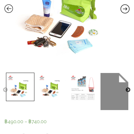
฿
490.00
–
฿
740.00