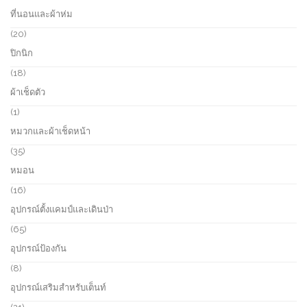
c
o
9
ที่นอนและผ้าห่ม
t
d
p
s
u
r
2
20
c
o
0
ปิกนิก
t
d
p
s
u
r
1
18
c
o
8
ผ้าเช็ดตัว
t
d
p
s
u
r
1
1
c
o
p
หมวกและผ้าเช็ดหน้า
t
d
r
s
u
o
3
35
c
d
5
หมอน
t
u
p
s
c
r
1
16
t
o
6
อุปกรณ์ตั้งแคมป์และเดินป่า
d
p
u
r
6
65
c
o
5
อุปกรณ์ป้องกัน
t
d
p
s
u
r
8
8
c
o
p
อุปกรณ์เสริมสำหรับเต็นท์
t
d
r
s
u
o
2