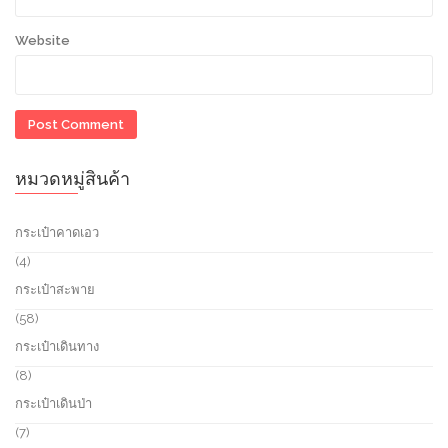
Website
หมวดหมู่สินค้า
กระเป๋าคาดเอว
4
4
p
กระเป๋าสะพาย
r
o
5
58
d
8
กระเป๋าเดินทาง
u
p
c
r
8
8
t
o
p
กระเป๋าเดินป่า
s
d
r
u
o
7
7
c
d