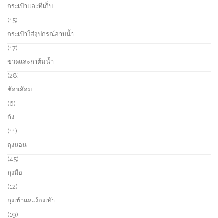
p
กระเป๋าและที่เก็บ
t
u
r
s
c
o
1
15
t
d
5
กระเป๋าใส่อุปกรณ์อาบน้ำ
s
u
p
c
r
1
17
t
o
7
ขวดและกาต้มน้ำ
s
d
p
u
r
2
28
c
o
8
ช้อนส้อม
t
d
p
s
u
r
6
6
c
o
p
ถัง
t
d
r
s
u
o
1
11
c
d
1
ถุงนอน
t
u
p
s
c
r
4
45
t
o
5
ถุงมือ
s
d
p
u
r
1
12
c
o
2
ถุงเท้าและร้องเท้า
t
d
p
s
u
r
1
19