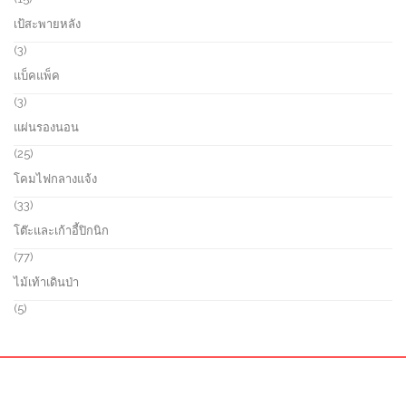
s
c
r
5
เป้สะพายหลัง
t
o
p
s
d
r
3
3
u
o
p
แบ็คแพ็ค
c
d
r
t
u
o
3
3
s
c
d
p
แผ่นรองนอน
t
u
r
s
c
o
2
25
t
d
5
โคมไฟกลางแจ้ง
s
u
p
c
r
3
33
t
o
3
โต๊ะและเก้าอี้ปิกนิก
s
d
p
u
r
7
77
c
o
7
ไม้เท้าเดินป่า
t
d
p
s
u
r
5
5
c
o
p
t
d
r
s
u
o
c
d
t
u
s
c