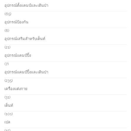
t
o
6
อุปกรณ์ตั้งแคมป์และเดินป่า
d
p
u
r
6
65
c
o
5
อุปกรณ์ป้องกัน
t
d
p
s
u
r
8
8
c
o
p
อุปกรณ์เสริมสำหรับเต็นท์
t
d
r
s
u
o
2
21
c
d
1
อุปกรณ์แคมป์ปิ้ง
t
u
p
s
c
r
7
7
t
o
p
อุปกรณ์แคมป์ปิ้งและเดินป่า
s
d
r
u
o
2
235
c
d
3
เครื่องแต่งกาย
t
u
5
s
c
p
3
31
t
r
1
เต็นท์
s
o
p
d
r
1
101
u
o
0
เปล
c
d
1
t
u
p
1
15