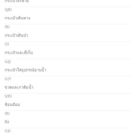
กระเป๋าสะพาย
r
o
5
58
d
8
กระเป๋าเดินทาง
u
p
c
r
8
8
t
o
p
กระเป๋าเดินป่า
s
d
r
u
o
7
7
c
d
p
กระเป๋าและที่เก็บ
t
u
r
s
c
o
1
15
t
d
5
กระเป๋าใส่อุปกรณ์อาบน้ำ
s
u
p
c
r
1
17
t
o
7
ขวดและกาต้มน้ำ
s
d
p
u
r
2
28
c
o
8
ช้อนส้อม
t
d
p
s
u
r
6
6
c
o
p
ถัง
t
d
r
s
u
o
1
11
c
d
1