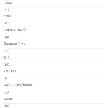
ถุงนอน
t
u
p
s
c
r
4
45
t
o
5
ถุงมือ
s
d
p
u
r
1
12
c
o
2
ถุงเท้าและร้องเท้า
t
d
p
s
u
r
1
19
c
o
9
ที่นอนและผ้าห่ม
t
d
p
s
u
r
2
20
c
o
0
ปิกนิก
t
d
p
s
u
r
1
18
c
o
8
ผ้าเช็ดตัว
t
d
p
s
u
r
1
1
c
o
p
หมวกและผ้าเช็ดหน้า
t
d
r
s
u
o
3
35
c
d
5
หมอน
t
u
p
s
c
r
1
16