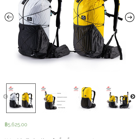
฿
5,625.00