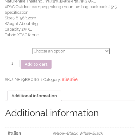
Naturehike Thailand ]กระเป๋าแบ็คแพ็ค ขนาด 25+5L
XPAC Outdoor camping hiking mountain bag backpack 25+5L
Specification
Size 38*56*12cm
Weight About 1kg
Capacity 25+5L
Fabric XPAC fabric
ตัวเลือก
กระ
Add to cart
เป๋า
แบ็ค
แพ็ค
SKU:
NH19BB086-1
Category:
แบ็คแพ็ค
ขนาด
25+5L
Additional information
XPAC
Outdoor
camping
Additional information
hiking
mountain
bag
backpack
ตัวเลือก
Yellow-Black, White-Black
25+5L