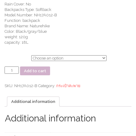
Rain Cover: No
Backpacks Type: Softback
Model Number: NH17A012-B
Function: backpack
Brand Name: Naturehike
Color: Black/gray/blue
weight: 120g
capacity: 18L
ตัวเลือก
กระเป๋า
Add to cart
Day
Pack
18L
SKU:
NH17A012-B
Category:
กระเป๋าสะพาย
พับ
เก็บ
Additional information
เล็ก
ได้
Silicone
Additional information
Folding
Backpack(Yunyan)
quantity