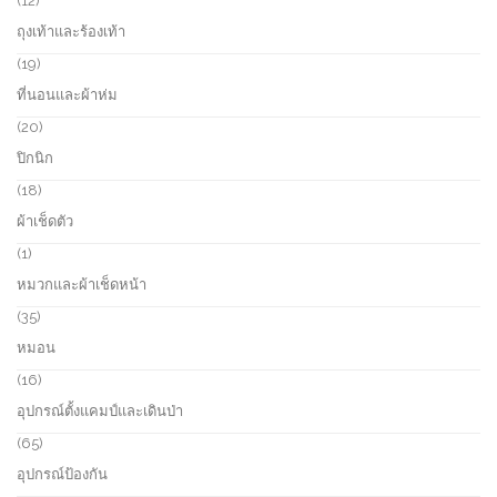
12
c
o
2
ถุงเท้าและร้องเท้า
t
d
p
s
u
r
1
19
c
o
9
ที่นอนและผ้าห่ม
t
d
p
s
u
r
2
20
c
o
0
ปิกนิก
t
d
p
s
u
r
1
18
c
o
8
ผ้าเช็ดตัว
t
d
p
s
u
r
1
1
c
o
p
หมวกและผ้าเช็ดหน้า
t
d
r
s
u
o
3
35
c
d
5
หมอน
t
u
p
s
c
r
1
16
t
o
6
อุปกรณ์ตั้งแคมป์และเดินป่า
d
p
u
r
6
65
c
o
5
อุปกรณ์ป้องกัน
t
d
p
s