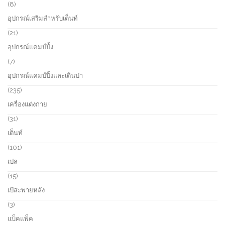
u
r
8
8
c
o
p
อุปกรณ์เสริมสำหรับเต็นท์
t
d
r
s
u
o
2
21
c
d
1
อุปกรณ์แคมป์ปิ้ง
t
u
p
s
c
r
7
7
t
o
p
อุปกรณ์แคมป์ปิ้งและเดินป่า
s
d
r
u
o
2
235
c
d
3
เครื่องแต่งกาย
t
u
5
s
c
p
3
31
t
r
1
เต็นท์
s
o
p
d
r
1
101
u
o
0
เปล
c
d
1
t
u
p
1
15
s
c
r
5
เป้สะพายหลัง
t
o
p
s
d
r
3
3
u
o
p
แบ็คแพ็ค
c
d
r