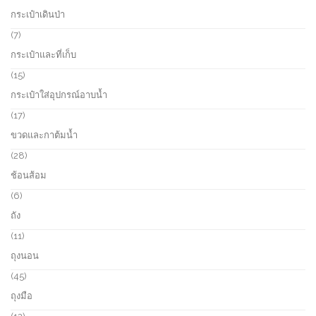
t
o
p
กระเป๋าเดินป่า
s
d
r
u
o
7
7
c
d
p
กระเป๋าและที่เก็บ
t
u
r
s
c
o
1
15
t
d
5
กระเป๋าใส่อุปกรณ์อาบน้ำ
s
u
p
c
r
1
17
t
o
7
ขวดและกาต้มน้ำ
s
d
p
u
r
2
28
c
o
8
ช้อนส้อม
t
d
p
s
u
r
6
6
c
o
p
ถัง
t
d
r
s
u
o
1
11
c
d
1
ถุงนอน
t
u
p
s
c
r
4
45
t
o
5
ถุงมือ
s
d
p
u
r
1