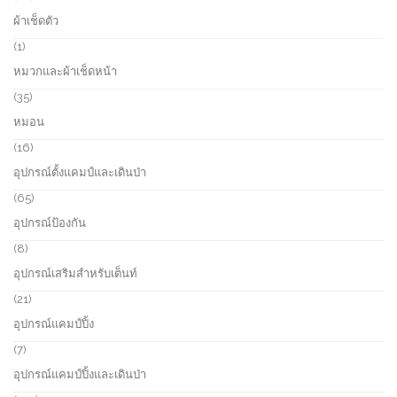
c
o
8
ผ้าเช็ดตัว
t
d
p
s
u
r
1
1
c
o
p
หมวกและผ้าเช็ดหน้า
t
d
r
s
u
o
3
35
c
d
5
หมอน
t
u
p
s
c
r
1
16
t
o
6
อุปกรณ์ตั้งแคมป์และเดินป่า
d
p
u
r
6
65
c
o
5
อุปกรณ์ป้องกัน
t
d
p
s
u
r
8
8
c
o
p
อุปกรณ์เสริมสำหรับเต็นท์
t
d
r
s
u
o
2
21
c
d
1
อุปกรณ์แคมป์ปิ้ง
t
u
p
s
c
r
7
7
t
o
p
อุปกรณ์แคมป์ปิ้งและเดินป่า
s
d
r
u
o