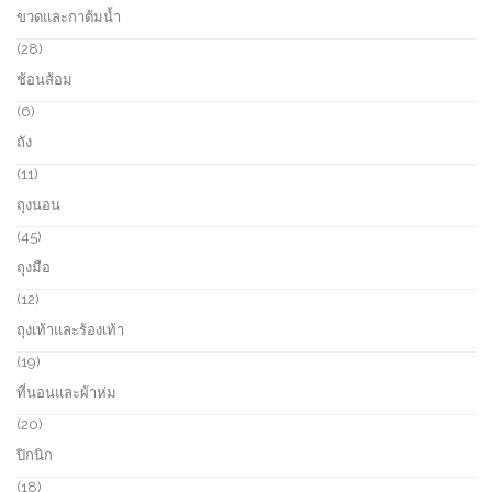
o
7
ขวดและกาต้มน้ำ
s
d
p
u
r
2
28
c
o
8
ช้อนส้อม
t
d
p
s
u
r
6
6
c
o
p
ถัง
t
d
r
s
u
o
1
11
c
d
1
ถุงนอน
t
u
p
s
c
r
4
45
t
o
5
ถุงมือ
s
d
p
u
r
1
12
c
o
2
ถุงเท้าและร้องเท้า
t
d
p
s
u
r
1
19
c
o
9
ที่นอนและผ้าห่ม
t
d
p
s
u
r
2
20
c
o
0
ปิกนิก
t
d
p
s
u
r
1
18