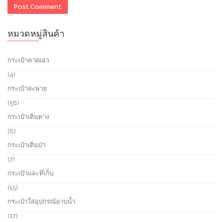
หมวดหมู่สินค้า
กระเป๋าคาดเอว
4
4
p
กระเป๋าสะพาย
r
o
5
58
d
8
กระเป๋าเดินทาง
u
p
c
r
8
8
t
o
p
กระเป๋าเดินป่า
s
d
r
u
o
7
7
c
d
p
กระเป๋าและที่เก็บ
t
u
r
s
c
o
1
15
t
d
5
กระเป๋าใส่อุปกรณ์อาบน้ำ
s
u
p
c
r
1
17
t