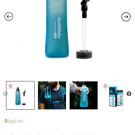
฿
590.00