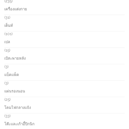
2
235
c
d
3
เครื่องแต่งกาย
t
u
5
s
c
p
3
31
t
r
1
เต็นท์
s
o
p
d
r
1
101
u
o
0
เปล
c
d
1
t
u
p
1
15
s
c
r
5
เป้สะพายหลัง
t
o
p
s
d
r
3
3
u
o
p
แบ็คแพ็ค
c
d
r
t
u
o
3
3
s
c
d
p
แผ่นรองนอน
t
u
r
s
c
o
2
25
t
d
5
โคมไฟกลางแจ้ง
s
u
p
c
r
3
33
t
o
3
โต๊ะและเก้าอี้ปิกนิก
s
d
p