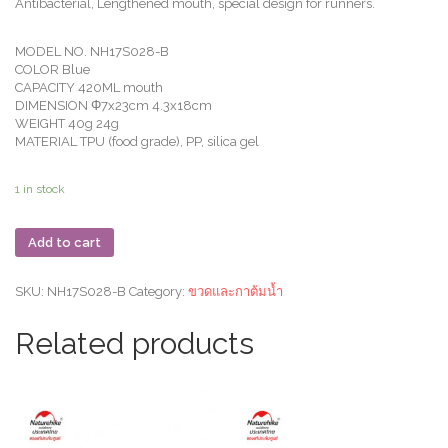
Antibacterial, Lengthened mouth, special design for runners.
MODEL NO. NH17S028-B
COLOR Blue
CAPACITY 420ML mouth
DIMENSION Φ7x23cm 4.3x18cm
WEIGHT 40g 24g
MATERIAL TPU (food grade), PP, silica gel
1 in stock
Add to cart
SKU:
NH17S028-B
Category:
ขวดและกาต้มน้ำ
Related products