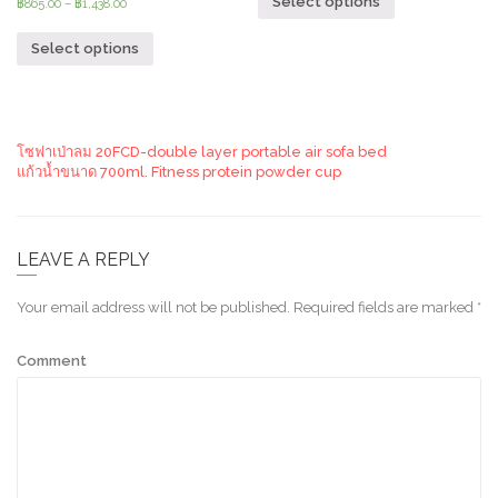
Select options
฿
865.00
–
฿
1,438.00
Select options
โซฟาเป่าลม 20FCD-double layer portable air sofa bed
แก้วน้ำขนาด 700ml. Fitness protein powder cup
LEAVE A REPLY
Your email address will not be published.
Required fields are marked
*
Comment