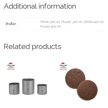
Thermos
Additional information
Braised
Pot(ราคา
ต่อ
1
White 300 ml, Purple 300 ml, White 400 ml,
ชิ้น)
ตัวเลือก
Purple 400 ml
quantity
Related products