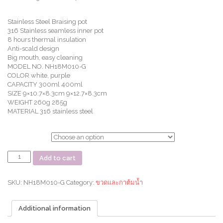
Stainless Steel Braising pot
316 Stainless seamless inner pot
8 hours thermal insulation
Anti-scald design
Big mouth, easy cleaning
MODEL NO. NH18M010-G
COLOR white, purple
CAPACITY 300ml 400ml
SIZE 9×10.7×8.3cm 9×12.7×8.3cm
WEIGHT 260g 285g
MATERIAL 316 stainless steel
ตัวเลือก
ชุด
Add to cart
แก้ว
ซุป
พร้อม
SKU:
NH18M010-G
Category:
ขวดและกาต้มน้ำ
ช้อน
ไม้
Additional information
MS01
SS