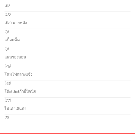
u
o
0
เปล
c
d
1
t
u
p
1
15
s
c
r
5
เป้สะพายหลัง
t
o
p
s
d
r
3
3
u
o
p
แบ็คแพ็ค
c
d
r
t
u
o
3
3
s
c
d
p
แผ่นรองนอน
t
u
r
s
c
o
2
25
t
d
5
โคมไฟกลางแจ้ง
s
u
p
c
r
3
33
t
o
3
โต๊ะและเก้าอี้ปิกนิก
s
d
p
u
r
7
77
c
o
7
ไม้เท้าเดินป่า
t
d
p
s
u
r
5
5
c
o
p
t
d
r
s
u
o