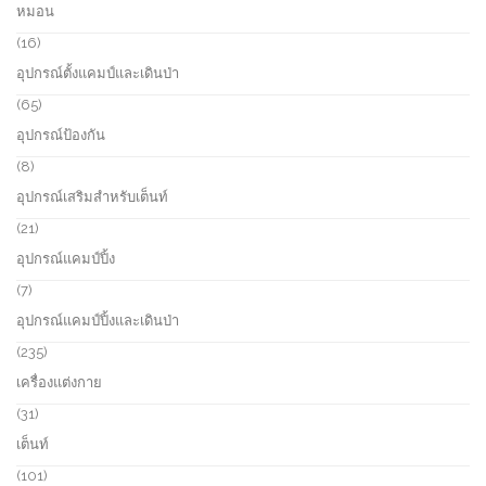
หมอน
t
u
p
s
c
r
1
16
t
o
6
อุปกรณ์ตั้งแคมป์และเดินป่า
d
p
u
r
6
65
c
o
5
อุปกรณ์ป้องกัน
t
d
p
s
u
r
8
8
c
o
p
อุปกรณ์เสริมสำหรับเต็นท์
t
d
r
s
u
o
2
21
c
d
1
อุปกรณ์แคมป์ปิ้ง
t
u
p
s
c
r
7
7
t
o
p
อุปกรณ์แคมป์ปิ้งและเดินป่า
s
d
r
u
o
2
235
c
d
3
เครื่องแต่งกาย
t
u
5
s
c
p
3
31
t
r
1
เต็นท์
s
o
p
d
r
1
101