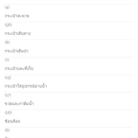
4
4
p
กระเป๋าสะพาย
r
o
5
58
d
8
กระเป๋าเดินทาง
u
p
c
r
8
8
t
o
p
กระเป๋าเดินป่า
s
d
r
u
o
7
7
c
d
p
กระเป๋าและที่เก็บ
t
u
r
s
c
o
1
15
t
d
5
กระเป๋าใส่อุปกรณ์อาบน้ำ
s
u
p
c
r
1
17
t
o
7
ขวดและกาต้มน้ำ
s
d
p
u
r
2
28
c
o
8
ช้อนส้อม
t
d
p
s
u
r
6
6
c
o
p