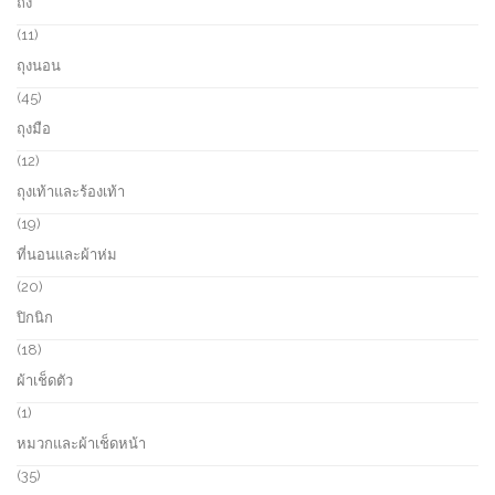
ถัง
t
d
r
s
u
o
1
11
c
d
1
ถุงนอน
t
u
p
s
c
r
4
45
t
o
5
ถุงมือ
s
d
p
u
r
1
12
c
o
2
ถุงเท้าและร้องเท้า
t
d
p
s
u
r
1
19
c
o
9
ที่นอนและผ้าห่ม
t
d
p
s
u
r
2
20
c
o
0
ปิกนิก
t
d
p
s
u
r
1
18
c
o
8
ผ้าเช็ดตัว
t
d
p
s
u
r
1
1
c
o
p
หมวกและผ้าเช็ดหน้า
t
d
r
s
u
o
3
35
c
d
5