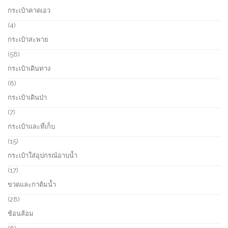
กระเป๋าคาดเอว
4
4
p
กระเป๋าสะพาย
r
o
5
58
d
8
กระเป๋าเดินทาง
u
p
c
r
8
8
t
o
p
กระเป๋าเดินป่า
s
d
r
u
o
7
7
c
d
p
กระเป๋าและที่เก็บ
t
u
r
s
c
o
1
15
t
d
5
กระเป๋าใส่อุปกรณ์อาบน้ำ
s
u
p
c
r
1
17
t
o
7
ขวดและกาต้มน้ำ
s
d
p
u
r
2
28
c
o
8
ช้อนส้อม
t
d
p
s
u
r
6