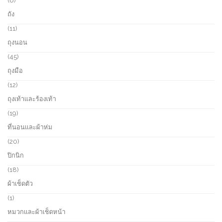
6
c
o
p
ถัง
t
d
r
s
u
o
1
11
c
d
1
ถุงนอน
t
u
p
s
c
r
4
45
t
o
5
ถุงมือ
s
d
p
u
r
1
12
c
o
2
ถุงเท้าและร้องเท้า
t
d
p
s
u
r
1
19
c
o
9
ที่นอนและผ้าห่ม
t
d
p
s
u
r
2
20
c
o
0
ปิกนิก
t
d
p
s
u
r
1
18
c
o
8
ผ้าเช็ดตัว
t
d
p
s
u
r
1
1
c
o
p
หมวกและผ้าเช็ดหน้า
t
d
r
s