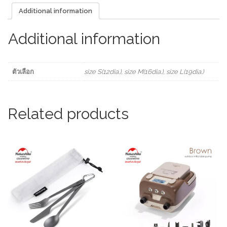
4pcs
Additional information
ใช้
กับ
รุ่น
Additional information
Triangular
shelvingQ-
9B
และ
ตัวเลือก
size S(12dia.), size M(16dia.), size L(19dia.)
รุ่น
2.0
Hanging
Rack
Related products
Q-
9B
quantity