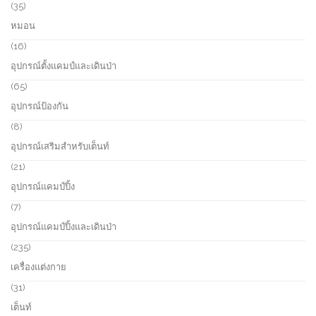
u
o
3
35
c
d
5
หมอน
t
u
p
s
c
r
1
16
t
o
6
อุปกรณ์ตั้งแคมป์และเดินป่า
d
p
u
r
6
65
c
o
5
อุปกรณ์ป้องกัน
t
d
p
s
u
r
8
8
c
o
p
อุปกรณ์เสริมสำหรับเต็นท์
t
d
r
s
u
o
2
21
c
d
1
อุปกรณ์แคมป์ปิ้ง
t
u
p
s
c
r
7
7
t
o
p
อุปกรณ์แคมป์ปิ้งและเดินป่า
s
d
r
u
o
2
235
c
d
3
เครื่องแต่งกาย
t
u
5
s
c
p
3
31
t
r
1
เต็นท์
s
o
p