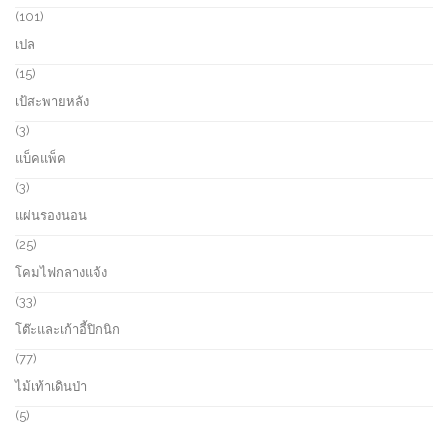
d
r
1
101
u
o
0
เปล
c
d
1
t
u
p
1
15
s
c
r
5
เป้สะพายหลัง
t
o
p
s
d
r
3
3
u
o
p
แบ็คแพ็ค
c
d
r
t
u
o
3
3
s
c
d
p
แผ่นรองนอน
t
u
r
s
c
o
2
25
t
d
5
โคมไฟกลางแจ้ง
s
u
p
c
r
3
33
t
o
3
โต๊ะและเก้าอี้ปิกนิก
s
d
p
u
r
7
77
c
o
7
ไม้เท้าเดินป่า
t
d
p
s
u
r
5
5
c
o
p
t
d