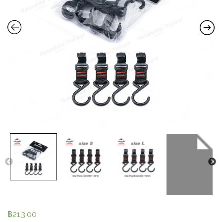
฿
213.00