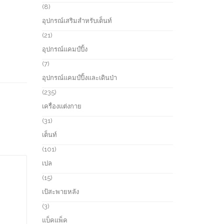
s
u
r
8
8
c
o
p
อุปกรณ์เสริมสำหรับเต็นท์
t
d
r
s
u
o
2
21
c
d
1
อุปกรณ์แคมป์ปิ้ง
t
u
p
s
c
r
7
7
t
o
p
อุปกรณ์แคมป์ปิ้งและเดินป่า
s
d
r
u
o
2
235
c
d
3
เครื่องแต่งกาย
t
u
5
s
c
p
3
31
t
r
1
เต็นท์
s
o
p
d
r
1
101
u
o
0
เปล
c
d
1
t
u
p
1
15
s
c
r
5
เป้สะพายหลัง
t
o
p
s
d
r
3
3
u
o
p
แบ็คแพ็ค
c
d
r