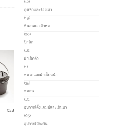
r
1
12
c
o
2
ถุงเท้าและร้องเท้า
t
d
p
s
u
r
1
19
c
o
9
ที่นอนและผ้าห่ม
t
d
p
s
u
r
2
20
c
o
0
ปิกนิก
t
d
p
s
u
r
1
18
c
o
8
ผ้าเช็ดตัว
t
d
p
s
u
r
1
1
c
o
p
หมวกและผ้าเช็ดหน้า
t
d
r
s
u
o
3
35
c
d
5
หมอน
t
u
p
s
c
r
1
16
t
o
6
อุปกรณ์ตั้งแคมป์และเดินป่า
d
p
ิ้ง Cast
u
r
6
65
c
o
5
อุปกรณ์ป้องกัน
t
d
p