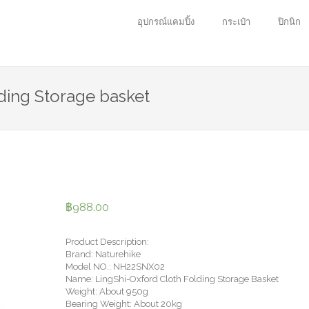
อุปกรณ์แคมปิ้ง
กระเป๋า
ปิกนิก
ding Storage basket
฿
988.00
Product Description:
Brand: Naturehike
Model NO.: NH22SNX02
Name: LingShi-Oxford Cloth Folding Storage Basket
Weight: About 950g
Bearing Weight: About 20kg