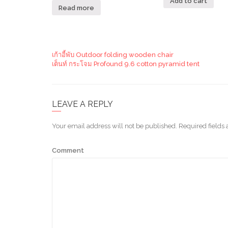
Add to cart
Read more
เก้าอี้พับ Outdoor folding wooden chair
เต็นท์ กระโจม Profound 9.6 cotton pyramid tent
LEAVE A REPLY
Your email address will not be published.
Required fields
Comment