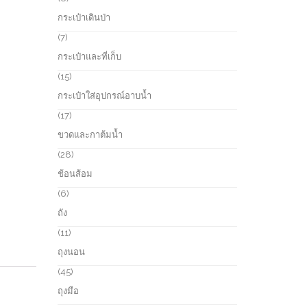
t
o
p
กระเป๋าเดินป่า
s
d
r
u
o
7
7
c
d
p
กระเป๋าและที่เก็บ
t
u
r
s
c
o
1
15
t
d
5
กระเป๋าใส่อุปกรณ์อาบน้ำ
s
u
p
c
r
1
17
t
o
7
ขวดและกาต้มน้ำ
s
d
p
u
r
2
28
c
o
8
ช้อนส้อม
t
d
p
s
u
r
6
6
c
o
p
ถัง
t
d
r
s
u
o
1
11
c
d
1
ถุงนอน
t
u
p
s
c
r
4
45
t
o
5
ถุงมือ
s
d
p
u