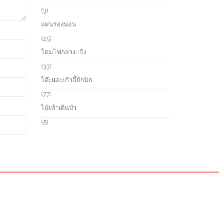
t
u
o
3
3
s
c
d
p
แผ่นรองนอน
t
u
r
s
c
o
2
25
t
d
5
โคมไฟกลางแจ้ง
s
u
p
c
r
3
33
t
o
3
โต๊ะและเก้าอี้ปิกนิก
s
d
p
u
r
7
77
c
o
7
ไม้เท้าเดินป่า
t
d
p
s
u
r
5
5
c
o
p
t
d
r
s
u
o
c
d
t
u
s
c
t
s