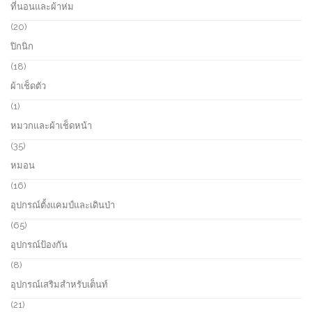
ที่นอนและผ้าห่ม
t
d
p
s
u
r
2
20
c
o
0
ปิกนิก
t
d
p
s
u
r
1
18
c
o
8
ผ้าเช็ดตัว
t
d
p
s
u
r
1
1
c
o
p
หมวกและผ้าเช็ดหน้า
t
d
r
s
u
o
3
35
c
d
5
หมอน
t
u
p
s
c
r
1
16
t
o
6
อุปกรณ์ตั้งแคมป์และเดินป่า
d
p
u
r
6
65
c
o
5
อุปกรณ์ป้องกัน
t
d
p
s
u
r
8
8
c
o
p
อุปกรณ์เสริมสำหรับเต็นท์
t
d
r
s
u
o
2
21