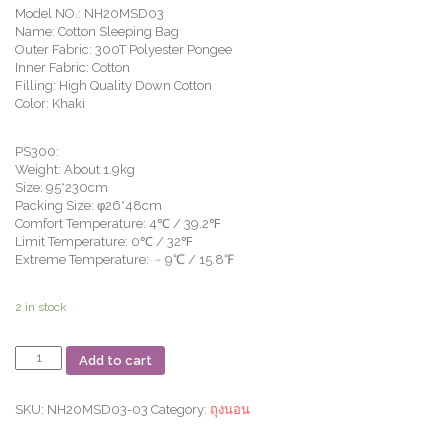
Model NO.: NH20MSD03
Name: Cotton Sleeping Bag
Outer Fabric: 300T Polyester Pongee
Inner Fabric: Cotton
Filling: High Quality Down Cotton
Color: Khaki
PS300:
Weight: About 1.9kg
Size: 95*230cm
Packing Size: φ26*48cm
Comfort Temperature: 4℃ / 39.2℉
Limit Temperature: 0℃ / 32℉
Extreme Temperature: ﹣9℃ / 15.8℉
2 in stock
ถุง
Add to cart
นอน
PS300
Oval
SKU:
NH20MSD03-03
Category:
ถุงนอน
Sleeping
Bag