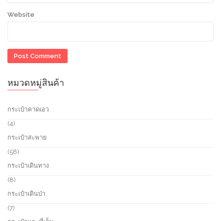
Website
หมวดหมู่สินค้า
กระเป๋าคาดเอว
4
4
p
กระเป๋าสะพาย
r
o
5
58
d
8
กระเป๋าเดินทาง
u
p
c
r
8
8
t
o
p
กระเป๋าเดินป่า
s
d
r
u
o
7
7
c
d
p