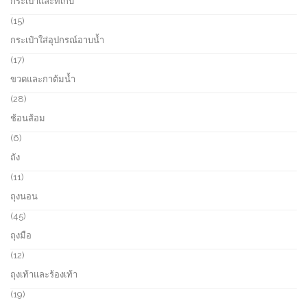
กระเป๋าและที่เก็บ
t
u
r
s
c
o
1
15
t
d
5
กระเป๋าใส่อุปกรณ์อาบน้ำ
s
u
p
c
r
1
17
t
o
7
ขวดและกาต้มน้ำ
s
d
p
u
r
2
28
c
o
8
ช้อนส้อม
t
d
p
s
u
r
6
6
c
o
p
ถัง
t
d
r
s
u
o
1
11
c
d
1
ถุงนอน
t
u
p
s
c
r
4
45
t
o
5
ถุงมือ
s
d
p
u
r
1
12
c
o
2
ถุงเท้าและร้องเท้า
t
d
p
s
u
r
1
19
c
o
9