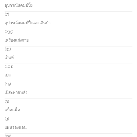
c
d
1
อุปกรณ์แคมป์ปิ้ง
t
u
p
s
c
r
7
7
t
o
p
อุปกรณ์แคมป์ปิ้งและเดินป่า
s
d
r
u
o
2
235
c
d
3
เครื่องแต่งกาย
t
u
5
s
c
p
3
31
t
r
1
เต็นท์
s
o
p
d
r
1
101
u
o
0
เปล
c
d
1
t
u
p
1
15
s
c
r
5
เป้สะพายหลัง
t
o
p
s
d
r
3
3
u
o
p
แบ็คแพ็ค
c
d
r
t
u
o
3
3
s
c
d
p
แผ่นรองนอน
t
u
r
s
c
o
2
25