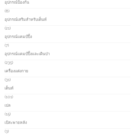
อุปกรณ์ป้องกัน
t
d
p
s
u
r
8
8
c
o
p
อุปกรณ์เสริมสำหรับเต็นท์
t
d
r
s
u
o
2
21
c
d
1
อุปกรณ์แคมป์ปิ้ง
t
u
p
s
c
r
7
7
t
o
p
อุปกรณ์แคมป์ปิ้งและเดินป่า
s
d
r
u
o
2
235
c
d
3
เครื่องแต่งกาย
t
u
5
s
c
p
3
31
t
r
1
เต็นท์
s
o
p
d
r
1
101
u
o
0
เปล
c
d
1
t
u
p
1
15
s
c
r
5
เป้สะพายหลัง
t
o
p
s
d
r
3
3
u