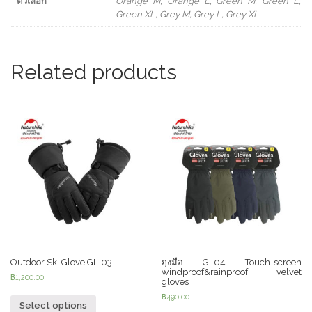
ตัวเลือก
Orange M, Orange L, Green M, Green L,
Green XL, Grey M, Grey L, Grey XL
Related products
Outdoor Ski Glove GL-03
ถุงมือ GL04 Touch-screen
windproof&rainproof velvet
฿
1,200.00
gloves
฿
490.00
Select options