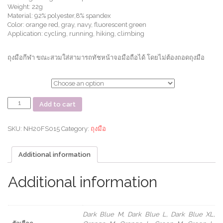
Weight: 22g
Material: 92% polyester,8% spandex
Color: orange red, gray, navy, fluorescent green
Application: cycling, running, hiking, climbing
ถุงมือกีฬา ขณะสวมใส่สามารถทัชหน้าจอมือถือได้ โดยไม่ต้องถอดถุงมือ
ตัวเลือก
ถุงมือ
Add to cart
กีฬา
Thin
Non-
SKU:
NH20FS015
Category:
ถุงมือ
Slip
Touch
Additional information
Screen
Gloves(ราคา
ต่อ
Additional information
คู่)
quantity
Dark Blue M, Dark Blue L, Dark Blue XL,