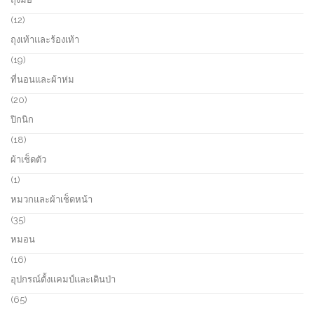
s
d
p
u
r
1
12
c
o
2
ถุงเท้าและร้องเท้า
t
d
p
s
u
r
1
19
c
o
9
ที่นอนและผ้าห่ม
t
d
p
s
u
r
2
20
c
o
0
ปิกนิก
t
d
p
s
u
r
1
18
c
o
8
ผ้าเช็ดตัว
t
d
p
s
u
r
1
1
c
o
p
หมวกและผ้าเช็ดหน้า
t
d
r
s
u
o
3
35
c
d
5
หมอน
t
u
p
s
c
r
1
16
t
o
6
อุปกรณ์ตั้งแคมป์และเดินป่า
d
p
u
r
6
65
c
o
5