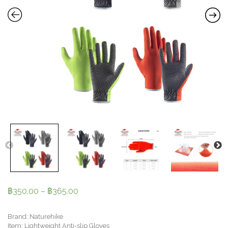
฿
350.00
–
฿
365.00
Brand: Naturehike
Item: Lightweight Anti-slip Gloves