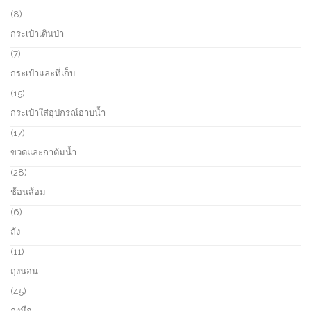
c
r
8
8
t
o
p
กระเป๋าเดินป่า
s
d
r
u
o
7
7
c
d
p
กระเป๋าและที่เก็บ
t
u
r
s
c
o
1
15
t
d
5
กระเป๋าใส่อุปกรณ์อาบน้ำ
s
u
p
c
r
1
17
t
o
7
ขวดและกาต้มน้ำ
s
d
p
u
r
2
28
c
o
8
ช้อนส้อม
t
d
p
s
u
r
6
6
c
o
p
ถัง
t
d
r
s
u
o
1
11
c
d
1
ถุงนอน
t
u
p
s
c
r
4
45
t
o
5
ถุงมือ