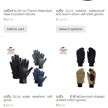
ถุงมือช่าง GP-02 Flame Retardant
ถุงมือ GL07 outdoor waterproof
Heat Insulation Gloves
and warm down soft shell gloves
฿
690.00
฿
1,315.00
Add to cart
Select options
ถุงมือ GL05 water repellent soft
ถุงมือ ผ้าฝ้ายDiamond-shaped
glove
quilted cotton gloves
฿
490.00
฿
863.00