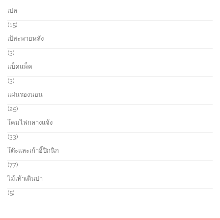
u
o
0
เปล
c
d
1
t
u
p
1
15
s
c
r
5
เป้สะพายหลัง
t
o
p
s
d
r
3
3
u
o
p
แบ็คแพ็ค
c
d
r
t
u
o
3
3
s
c
d
p
แผ่นรองนอน
t
u
r
s
c
o
2
25
t
d
5
โคมไฟกลางแจ้ง
s
u
p
c
r
3
33
t
o
3
โต๊ะและเก้าอี้ปิกนิก
s
d
p
u
r
7
77
c
o
7
ไม้เท้าเดินป่า
t
d
p
s
u
r
5
5
c
o
p
t
d
r
s
u
o