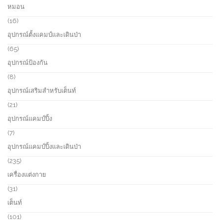
5
หมอน
t
u
p
s
c
r
1
16
t
o
6
อุปกรณ์ตั้งแคมป์และเดินป่า
d
p
u
r
6
65
c
o
5
อุปกรณ์ป้องกัน
t
d
p
s
u
r
8
8
c
o
p
อุปกรณ์เสริมสำหรับเต็นท์
t
d
r
s
u
o
2
21
c
d
1
อุปกรณ์แคมป์ปิ้ง
t
u
p
s
c
r
7
7
t
o
p
อุปกรณ์แคมป์ปิ้งและเดินป่า
s
d
r
u
o
2
235
c
d
3
เครื่องแต่งกาย
t
u
5
s
c
p
3
31
t
r
1
เต็นท์
s
o
p
d
r
1
101