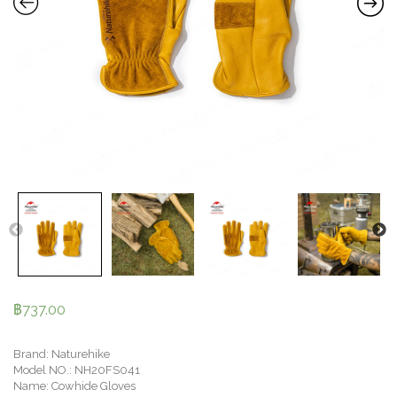
฿
737.00
Brand: Naturehike
Model NO.: NH20FS041
Name: Cowhide Gloves