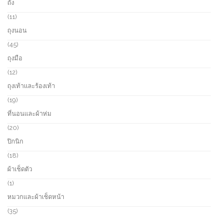
ถัง
t
d
r
s
u
o
1
11
c
d
1
ถุงนอน
t
u
p
s
c
r
4
45
t
o
5
ถุงมือ
s
d
p
u
r
1
12
c
o
2
ถุงเท้าและร้องเท้า
t
d
p
s
u
r
1
19
c
o
9
ที่นอนและผ้าห่ม
t
d
p
s
u
r
2
20
c
o
0
ปิกนิก
t
d
p
s
u
r
1
18
c
o
8
ผ้าเช็ดตัว
t
d
p
s
u
r
1
1
c
o
p
หมวกและผ้าเช็ดหน้า
t
d
r
s
u
o
3
35
c
d