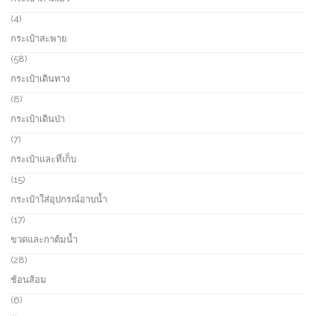
4
4
p
กระเป๋าสะพาย
r
o
5
58
d
8
กระเป๋าเดินทาง
u
p
c
r
8
8
t
o
p
กระเป๋าเดินป่า
s
d
r
u
o
7
7
c
d
p
กระเป๋าและที่เก็บ
t
u
r
s
c
o
1
15
t
d
5
กระเป๋าใส่อุปกรณ์อาบน้ำ
s
u
p
c
r
1
17
t
o
7
ขวดและกาต้มน้ำ
s
d
p
u
r
2
28
c
o
8
ช้อนส้อม
t
d
p
s
u
r
6
6
c
o
p