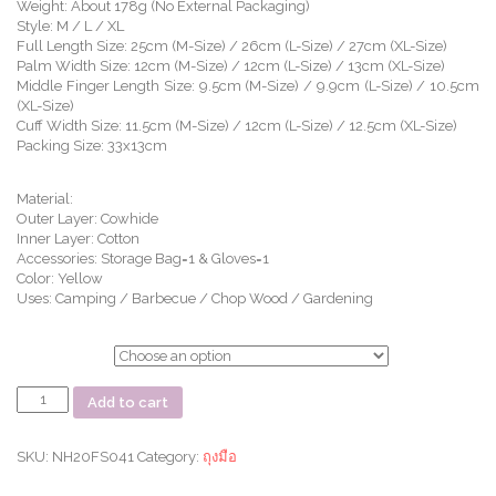
Weight: About 178g (No External Packaging)
Style: M / L / XL
Full Length Size: 25cm (M-Size) / 26cm (L-Size) / 27cm (XL-Size)
Palm Width Size: 12cm (M-Size) / 12cm (L-Size) / 13cm (XL-Size)
Middle Finger Length Size: 9.5cm (M-Size) / 9.9cm (L-Size) / 10.5cm
(XL-Size)
Cuff Width Size: 11.5cm (M-Size) / 12cm (L-Size) / 12.5cm (XL-Size)
Packing Size: 33x13cm
Material:
Outer Layer: Cowhide
Inner Layer: Cotton
Accessories: Storage Bag=1 & Gloves=1
Color: Yellow
Uses: Camping / Barbecue / Chop Wood / Gardening
ตัวเลือก
ถุงมือ
Add to cart
ช่าง
Leather
protective
SKU:
NH20FS041
Category:
ถุงมือ
gloves
quantity