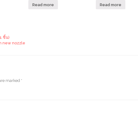
Read more
Read more
ชิ้น)
th new nozzle
 are marked
*