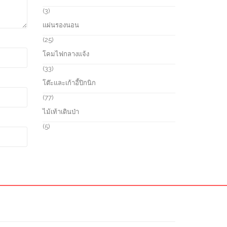
t
u
o
3
3
s
c
d
p
แผ่นรองนอน
t
u
r
s
c
o
2
25
t
d
5
โคมไฟกลางแจ้ง
s
u
p
c
r
3
33
t
o
3
โต๊ะและเก้าอี้ปิกนิก
s
d
p
u
r
7
77
c
o
7
ไม้เท้าเดินป่า
t
d
p
s
u
r
5
5
c
o
p
t
d
r
s
u
o
c
d
t
u
s
c
t
s