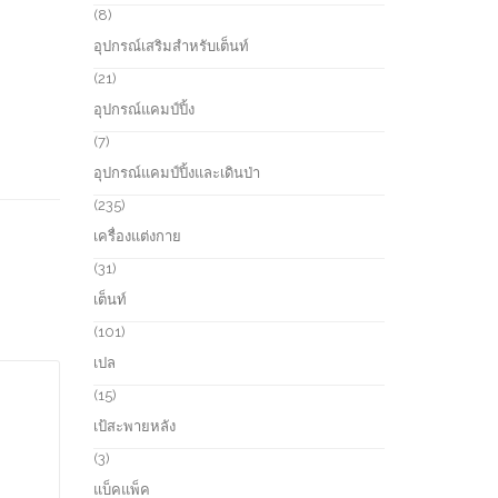
s
u
r
8
8
c
o
p
อุปกรณ์เสริมสำหรับเต็นท์
t
d
r
s
u
o
2
21
c
d
1
อุปกรณ์แคมป์ปิ้ง
t
u
p
s
c
r
7
7
t
o
p
อุปกรณ์แคมป์ปิ้งและเดินป่า
s
d
r
u
o
2
235
c
d
3
เครื่องแต่งกาย
t
u
5
s
c
p
3
31
t
r
1
เต็นท์
s
o
p
d
r
1
101
u
o
0
เปล
c
d
1
t
u
p
1
15
s
c
r
5
เป้สะพายหลัง
t
o
p
s
d
r
3
3
u
o
p
แบ็คแพ็ค
c
d
r