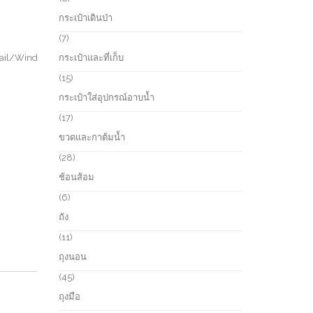
t
o
p
กระเป๋าเดินป่า
s
d
r
u
o
7
7
c
d
p
ail/Wind
กระเป๋าและที่เก็บ
t
u
r
s
c
o
1
15
t
d
5
กระเป๋าใส่อุปกรณ์อาบน้ำ
s
u
p
c
r
1
17
t
o
7
ขวดและกาต้มน้ำ
s
d
p
u
r
2
28
c
o
8
ช้อนส้อม
t
d
p
s
u
r
6
6
c
o
p
ถัง
t
d
r
s
u
o
1
11
c
d
1
ถุงนอน
t
u
p
s
c
r
4
45
t
o
5
ถุงมือ
s
d
p
u