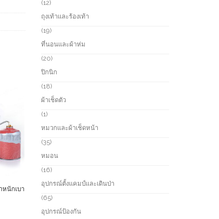
r
1
12
c
o
2
ถุงเท้าและร้องเท้า
t
d
p
s
u
r
1
19
c
o
9
ที่นอนและผ้าห่ม
t
d
p
s
u
r
2
20
c
o
0
ปิกนิก
t
d
p
s
u
r
1
18
c
o
8
ผ้าเช็ดตัว
t
d
p
s
u
r
1
1
c
o
p
หมวกและผ้าเช็ดหน้า
t
d
r
s
u
o
3
35
c
d
5
หมอน
t
u
p
s
c
r
1
16
t
o
6
อุปกรณ์ตั้งแคมป์และเดินป่า
d
p
หนักเบา
u
r
6
65
c
o
5
อุปกรณ์ป้องกัน
t
d
p