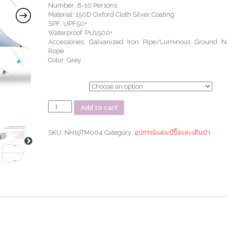
Number: 8-10 Persons
Material: 150D Oxford Cloth Silver Coating
SPF: UPF50+
Waterproof: PU1500+
Accessories: Galvanized Iron Pipe/Luminous Ground N
Rope
Color: Grey
ตัวเลือก
ทาร์
Add to cart
ป
Cloud
Moraine
SKU:
NH19TM004
Category:
อุปกรณ์แคมป์ปิ้งและเดินป่า
Awning
quantity