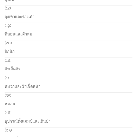
d
p
u
r
1
12
c
o
2
ถุงเท้าและร้องเท้า
t
d
p
s
u
r
1
19
c
o
9
ที่นอนและผ้าห่ม
t
d
p
s
u
r
2
20
c
o
0
ปิกนิก
t
d
p
s
u
r
1
18
c
o
8
ผ้าเช็ดตัว
t
d
p
s
u
r
1
1
c
o
p
หมวกและผ้าเช็ดหน้า
t
d
r
s
u
o
3
35
c
d
5
หมอน
t
u
p
s
c
r
1
16
t
o
6
อุปกรณ์ตั้งแคมป์และเดินป่า
d
p
u
r
6
65
c
o
5