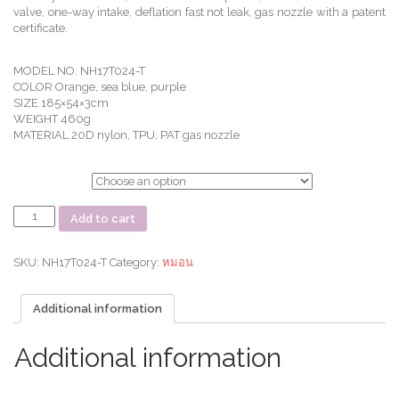
valve, one-way intake, deflation fast not leak, gas nozzle with a patent
certificate.
MODEL NO. NH17T024-T
COLOR Orange, sea blue, purple
SIZE 185×54×3cm
WEIGHT 460g
MATERIAL 20D nylon, TPU, PAT gas nozzle
ตัวเลือก
ที่
Add to cart
รอง
นอน
เป่า
SKU:
NH17T024-T
Category:
หมอน
ลม
แบบ
Additional information
มี
หมอน
เบา
Additional information
พิเศษ
พับ
เก็บ