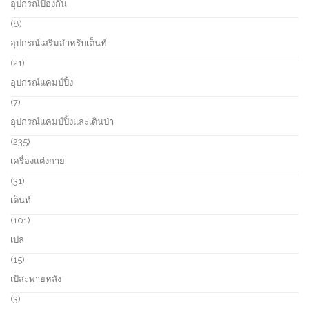
อุปกรณ์ป้องกัน
t
d
p
s
u
r
8
8
c
o
p
อุปกรณ์เสริมสำหรับเต็นท์
t
d
r
s
u
o
2
21
c
d
1
อุปกรณ์แคมป์ปิ้ง
t
u
p
s
c
r
7
7
t
o
p
อุปกรณ์แคมป์ปิ้งและเดินป่า
s
d
r
u
o
2
235
c
d
3
เครื่องแต่งกาย
t
u
5
s
c
p
3
31
t
r
1
เต็นท์
s
o
p
d
r
1
101
u
o
0
เปล
c
d
1
t
u
p
1
15
s
c
r
5
เป้สะพายหลัง
t
o
p
s
d
r
3
3
u
o