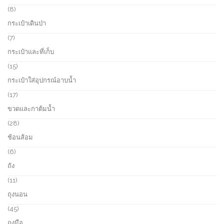
c
r
8
8
t
o
p
กระเป๋าเดินป่า
s
d
r
u
o
7
7
c
d
p
กระเป๋าและที่เก็บ
t
u
r
s
c
o
1
15
t
d
5
กระเป๋าใส่อุปกรณ์อาบน้ำ
s
u
p
c
r
1
17
t
o
7
ขวดและกาต้มน้ำ
s
d
p
u
r
2
28
c
o
8
ช้อนส้อม
t
d
p
s
u
r
6
6
c
o
p
ถัง
t
d
r
s
u
o
1
11
c
d
1
ถุงนอน
t
u
p
s
c
r
4
45
t
o
5
ถุงมือ
s