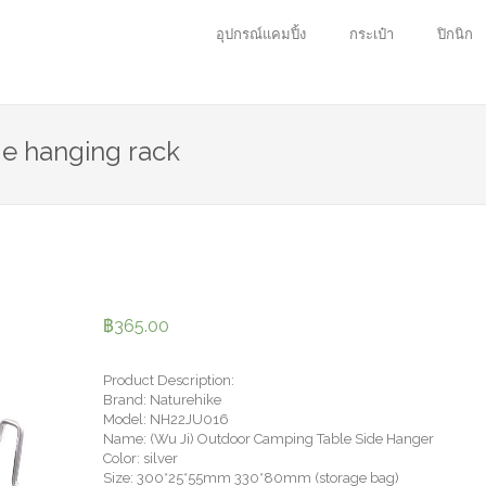
อุปกรณ์แคมปิ้ง
กระเป๋า
ปิกนิก
ge hanging rack
฿
365.00
Product Description:
Brand: Naturehike
Model: NH22JU016
Name: (Wu Ji) Outdoor Camping Table Side Hanger
Color: silver
Size: 300*25*55mm 330*80mm (storage bag)