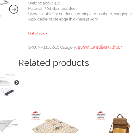
Weight: about 91g
Material: 304 stainless steel
Uses: suitable for outdoor camping atmosphere, hanging i
Applicable: table edge thickness≤1.5cm
Out of stock
SKU:
NH22JU016
Category:
อุปกรณ์แคมป์ปิ้งและเดินป่า
Related products