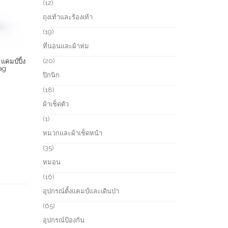
r
1
12
c
o
2
ถุงเท้าและร้องเท้า
t
d
p
s
u
r
1
19
c
o
9
ที่นอนและผ้าห่ม
t
d
p
s
u
r
2
20
แคมป์ปิ้ง
c
o
ag
0
ปิกนิก
t
d
p
s
u
r
1
18
c
o
8
ผ้าเช็ดตัว
t
d
p
s
u
r
1
1
c
o
p
หมวกและผ้าเช็ดหน้า
t
d
r
s
u
o
3
35
c
d
5
หมอน
t
u
p
s
c
r
1
16
t
o
6
อุปกรณ์ตั้งแคมป์และเดินป่า
d
p
u
r
6
65
c
o
5
อุปกรณ์ป้องกัน
t
d
p