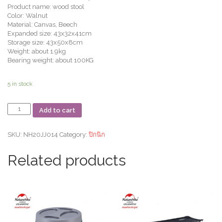
Product name: wood stool
Color: Walnut
Material: Canvas, Beech
Expanded size: 43x32x41cm
Storage size: 43x50x8cm
Weight: about 1.9kg
Bearing weight: about 100KG
5 in stock
สตู
Add to cart
แบบ
พับ
ได้
SKU:
NH20JJ014
Category:
ปิกนิก
อเนก
ประ
Related products
งค์
Outdoor
folding
wood
stool
quantity