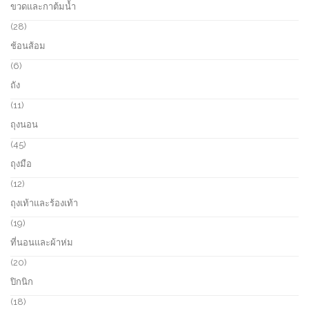
ขวดและกาต้มน้ำ
s
d
p
u
r
2
28
c
o
8
ช้อนส้อม
t
d
p
s
u
r
6
6
c
o
p
ถัง
t
d
r
s
u
o
1
11
c
d
1
ถุงนอน
t
u
p
s
c
r
4
45
t
o
5
ถุงมือ
s
d
p
u
r
1
12
c
o
2
ถุงเท้าและร้องเท้า
t
d
p
s
u
r
1
19
c
o
9
ที่นอนและผ้าห่ม
t
d
p
s
u
r
2
20
c
o
0
ปิกนิก
t
d
p
s
u
r
1
18