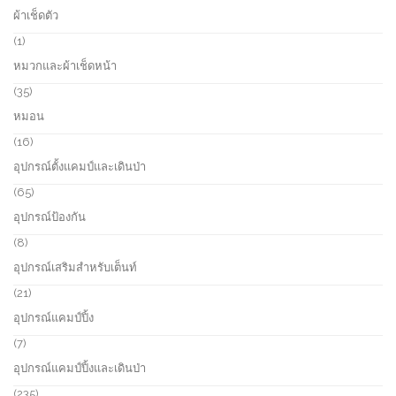
c
o
8
ผ้าเช็ดตัว
t
d
p
s
u
r
1
1
c
o
p
หมวกและผ้าเช็ดหน้า
t
d
r
s
u
o
3
35
c
d
5
หมอน
t
u
p
s
c
r
1
16
t
o
6
อุปกรณ์ตั้งแคมป์และเดินป่า
d
p
u
r
6
65
c
o
5
อุปกรณ์ป้องกัน
t
d
p
s
u
r
8
8
c
o
p
อุปกรณ์เสริมสำหรับเต็นท์
t
d
r
s
u
o
2
21
c
d
1
อุปกรณ์แคมป์ปิ้ง
t
u
p
s
c
r
7
7
t
o
p
อุปกรณ์แคมป์ปิ้งและเดินป่า
s
d
r
u
o
2
235