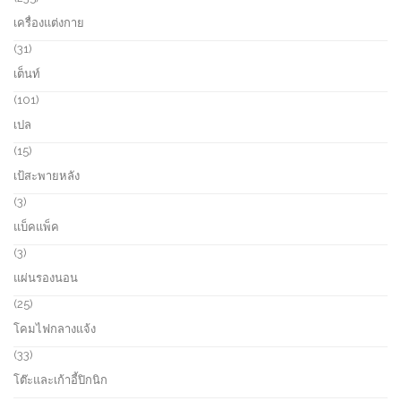
c
d
3
เครื่องแต่งกาย
t
u
5
s
c
p
3
31
t
r
1
เต็นท์
s
o
p
d
r
1
101
u
o
0
เปล
c
d
1
t
u
p
1
15
s
c
r
5
เป้สะพายหลัง
t
o
p
s
d
r
3
3
u
o
p
แบ็คแพ็ค
c
d
r
t
u
o
3
3
s
c
d
p
แผ่นรองนอน
t
u
r
s
c
o
2
25
t
d
5
โคมไฟกลางแจ้ง
s
u
p
c
r
3
33
t
o
3
โต๊ะและเก้าอี้ปิกนิก
s
d
p
u