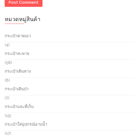
หมวดหมู่สินค้า
กระเป๋าคาดเอว
4
4
p
กระเป๋าสะพาย
r
o
5
58
d
8
กระเป๋าเดินทาง
u
p
c
r
8
8
t
o
p
กระเป๋าเดินป่า
s
d
r
u
o
7
7
c
d
p
กระเป๋าและที่เก็บ
t
u
r
s
c
o
1
15
t
d
5
กระเป๋าใส่อุปกรณ์อาบน้ำ
s
u
p
c
r
1
17
t
o
7