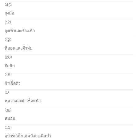
s
c
r
4
45
t
o
5
ถุงมือ
s
d
p
u
r
1
12
c
o
2
ถุงเท้าและร้องเท้า
t
d
p
s
u
r
1
19
c
o
9
ที่นอนและผ้าห่ม
t
d
p
s
u
r
2
20
c
o
0
ปิกนิก
t
d
p
s
u
r
1
18
c
o
8
ผ้าเช็ดตัว
t
d
p
s
u
r
1
1
c
o
p
หมวกและผ้าเช็ดหน้า
t
d
r
s
u
o
3
35
c
d
5
หมอน
t
u
p
s
c
r
1
16
t
o
6
อุปกรณ์ตั้งแคมป์และเดินป่า
d