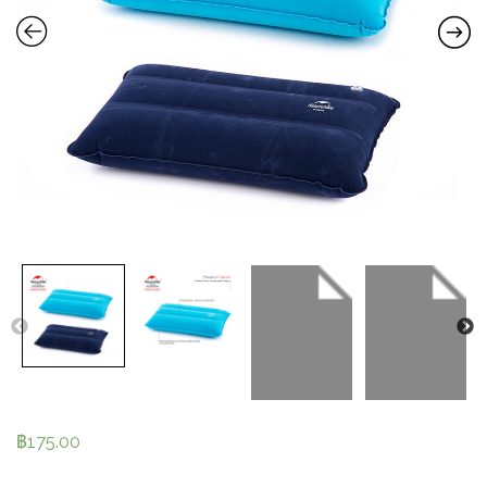
฿
175.00