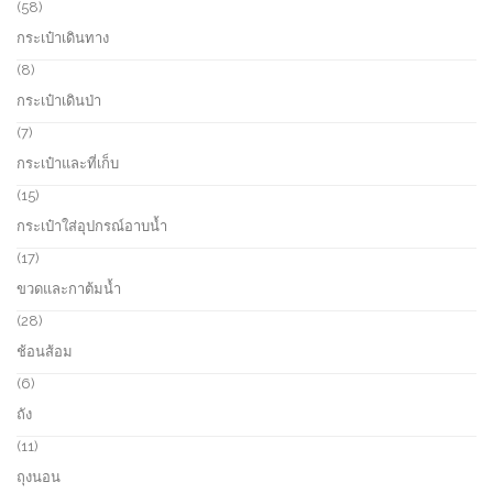
o
5
58
d
8
กระเป๋าเดินทาง
u
p
c
r
8
8
t
o
p
กระเป๋าเดินป่า
s
d
r
u
o
7
7
c
d
p
กระเป๋าและที่เก็บ
t
u
r
s
c
o
1
15
t
d
5
กระเป๋าใส่อุปกรณ์อาบน้ำ
s
u
p
c
r
1
17
t
o
7
ขวดและกาต้มน้ำ
s
d
p
u
r
2
28
c
o
8
ช้อนส้อม
t
d
p
s
u
r
6
6
c
o
p
ถัง
t
d
r
s
u
o
1
11
c
d
1
ถุงนอน
t
u
p