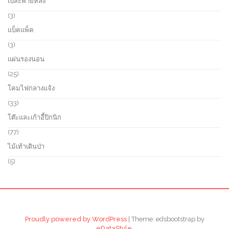
เป้สะพายหลัง
t
o
p
s
d
r
3
3
u
o
p
แบ็คแพ็ค
c
d
r
t
u
o
3
3
s
c
d
p
แผ่นรองนอน
t
u
r
s
c
o
2
25
t
d
5
โคมไฟกลางแจ้ง
s
u
p
c
r
3
33
t
o
3
โต๊ะและเก้าอี้ปิกนิก
s
d
p
u
r
7
77
c
o
7
ไม้เท้าเดินป่า
t
d
p
s
u
r
5
5
c
o
p
t
d
r
s
u
o
c
d
t
u
s
c
Proudly powered by WordPress
|
Theme: edsbootstrap by
t
eDataStyle
.