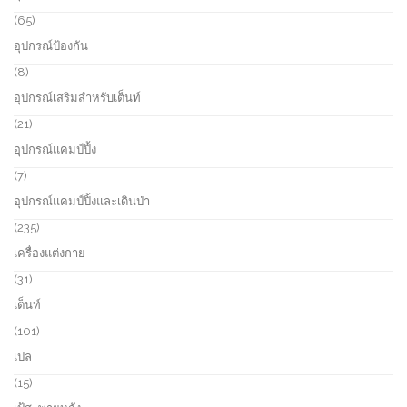
p
u
r
6
65
c
o
5
อุปกรณ์ป้องกัน
t
d
p
s
u
r
8
8
c
o
p
อุปกรณ์เสริมสำหรับเต็นท์
t
d
r
s
u
o
2
21
c
d
1
อุปกรณ์แคมป์ปิ้ง
t
u
p
s
c
r
7
7
t
o
p
อุปกรณ์แคมป์ปิ้งและเดินป่า
s
d
r
u
o
2
235
c
d
3
เครื่องแต่งกาย
t
u
5
s
c
p
3
31
t
r
1
เต็นท์
s
o
p
d
r
1
101
u
o
0
เปล
c
d
1
t
u
p
1
15
s
c
r
5