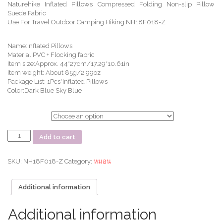
Naturehike Inflated Pillows Compressed Folding Non-slip Pillow
Suede Fabric
Use For Travel Outdoor Camping Hiking NH18F018-Z
Name:Inflated Pillows
Material:PVC + Flocking fabric
Item size:Approx. 44*27cm/17.29*10.61in
Item weight: About 85g/2.99oz
Package List: 1Pcs*Inflated Pillows
Color:Dark Blue Sky Blue
ตัวเลือก
หมอน
Add to cart
เป่า
ลม
พก
SKU:
NH18F018-Z
Category:
หมอน
พา
สะดวก
Additional information
Rectangular-
shaped
inflatable
Additional information
pillow