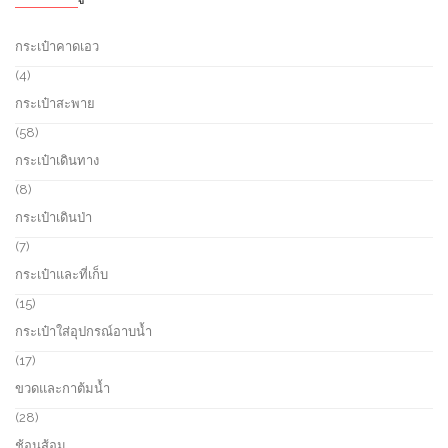
กระเป๋าคาดเอว
4
4
p
กระเป๋าสะพาย
r
o
5
58
d
8
กระเป๋าเดินทาง
u
p
c
r
8
8
t
o
p
กระเป๋าเดินป่า
s
d
r
u
o
7
7
c
d
p
กระเป๋าและที่เก็บ
t
u
r
s
c
o
1
15
t
d
5
กระเป๋าใส่อุปกรณ์อาบน้ำ
s
u
p
c
r
1
17
t
o
7
ขวดและกาต้มน้ำ
s
d
p
u
r
2
28
c
o
8
ช้อนส้อม
t