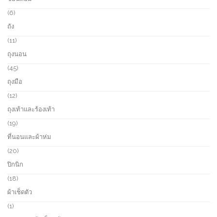
d
p
s
u
r
6
6
c
o
p
ถัง
t
d
r
s
u
o
1
11
c
d
1
ถุงนอน
t
u
p
s
c
r
4
45
t
o
5
ถุงมือ
s
d
p
u
r
1
12
c
o
2
ถุงเท้าและร้องเท้า
t
d
p
s
u
r
1
19
c
o
9
ที่นอนและผ้าห่ม
t
d
p
s
u
r
2
20
c
o
0
ปิกนิก
t
d
p
s
u
r
1
18
c
o
8
ผ้าเช็ดตัว
t
d
p
s
u
r
1
1
c
o
p