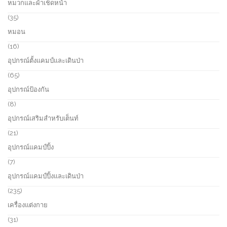
หมวกและผ้าเช็ดหน้า
t
d
r
s
u
o
3
35
c
d
5
หมอน
t
u
p
s
c
r
1
16
t
o
6
อุปกรณ์ตั้งแคมป์และเดินป่า
d
p
u
r
6
65
c
o
5
อุปกรณ์ป้องกัน
t
d
p
s
u
r
8
8
c
o
p
อุปกรณ์เสริมสำหรับเต็นท์
t
d
r
s
u
o
2
21
c
d
1
อุปกรณ์แคมป์ปิ้ง
t
u
p
s
c
r
7
7
t
o
p
อุปกรณ์แคมป์ปิ้งและเดินป่า
s
d
r
u
o
2
235
c
d
3
เครื่องแต่งกาย
t
u
5
s
c
p
3
31
t
r