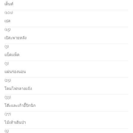
1
เต็นท์
s
o
p
d
r
1
101
u
o
0
เปล
c
d
1
t
u
p
1
15
s
c
r
5
เป้สะพายหลัง
t
o
p
s
d
r
3
3
u
o
p
แบ็คแพ็ค
c
d
r
t
u
o
3
3
s
c
d
p
แผ่นรองนอน
t
u
r
s
c
o
2
25
t
d
5
โคมไฟกลางแจ้ง
s
u
p
c
r
3
33
t
o
3
โต๊ะและเก้าอี้ปิกนิก
s
d
p
u
r
7
77
c
o
7
ไม้เท้าเดินป่า
t
d
p
s
u
r
5
5