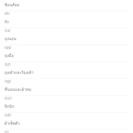
o
8
ช้อนส้อม
t
d
p
s
u
r
6
6
c
o
p
ถัง
t
d
r
s
u
o
1
11
c
d
1
ถุงนอน
t
u
p
s
c
r
4
45
t
o
5
ถุงมือ
s
d
p
u
r
1
12
c
o
2
ถุงเท้าและร้องเท้า
t
d
p
s
u
r
1
19
c
o
9
ที่นอนและผ้าห่ม
t
d
p
s
u
r
2
20
c
o
0
ปิกนิก
t
d
p
s
u
r
1
18
c
o
8
ผ้าเช็ดตัว
t
d
p
s
u
r
1
1