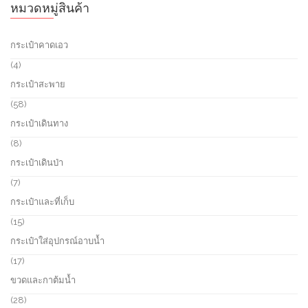
หมวดหมู่สินค้า
กระเป๋าคาดเอว
4
4
p
กระเป๋าสะพาย
r
o
5
58
d
8
กระเป๋าเดินทาง
u
p
c
r
8
8
t
o
p
กระเป๋าเดินป่า
s
d
r
u
o
7
7
c
d
p
กระเป๋าและที่เก็บ
t
u
r
s
c
o
1
15
t
d
5
กระเป๋าใส่อุปกรณ์อาบน้ำ
s
u
p
c
r
1
17
t
o
7
ขวดและกาต้มน้ำ
s
d
p
u
r
2
28
c