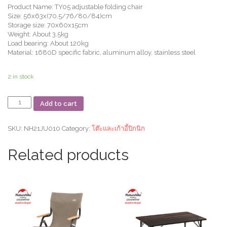
Product Name: TY05 adjustable folding chair
Size: 56x63x(70.5/76/80/84)cm
Storage size: 70x60x15cm
Weight: About 3.5kg
Load bearing: About 120kg
Material: 1680D specific fabric, aluminum alloy, stainless steel
2 in stock
เก้าอี้
Add to cart
มี
พนัก
พิง
SKU:
NH21JU010
Category:
โต๊ะและเก้าอี้ปิกนิก
รุ่น
TY05
Related products
adjustable
folding
chair
quantity