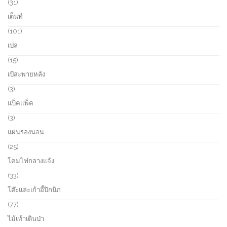
p
3
31
t
r
1
เต็นท์
s
o
p
d
r
1
101
u
o
0
เปล
c
d
1
t
u
p
1
15
s
c
r
5
เป้สะพายหลัง
t
o
p
s
d
r
3
3
u
o
p
แบ็คแพ็ค
c
d
r
t
u
o
3
3
s
c
d
p
แผ่นรองนอน
t
u
r
s
c
o
2
25
t
d
5
โคมไฟกลางแจ้ง
s
u
p
c
r
3
33
t
o
3
โต๊ะและเก้าอี้ปิกนิก
s
d
p
u
r
7
77
c
o
7
ไม้เท้าเดินป่า
t
d
p