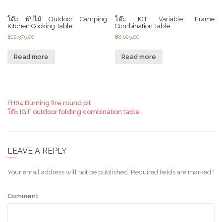
โต๊ะ พับไม้ Outdoor Camping
โต๊ะ IGT Variable Frame
Kitchen Cooking Table
Combination Table
฿
22,375.00
฿
8,625.00
Read more
Read more
FH04 Burning fire round pit
โต๊ะ IGT outdoor folding combination table
LEAVE A REPLY
Your email address will not be published.
Required fields are marked
*
Comment