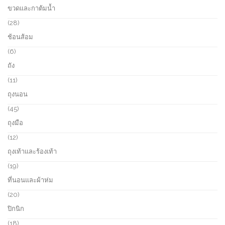
o
7
ขวดและกาต้มน้ำ
s
d
p
u
r
2
28
c
o
8
ช้อนส้อม
t
d
p
s
u
r
6
6
c
o
p
ถัง
t
d
r
s
u
o
1
11
c
d
1
ถุงนอน
t
u
p
s
c
r
4
45
t
o
5
ถุงมือ
s
d
p
u
r
1
12
c
o
2
ถุงเท้าและร้องเท้า
t
d
p
s
u
r
1
19
c
o
9
ที่นอนและผ้าห่ม
t
d
p
s
u
r
2
20
c
o
0
ปิกนิก
t
d
p
s
u
r
1
18