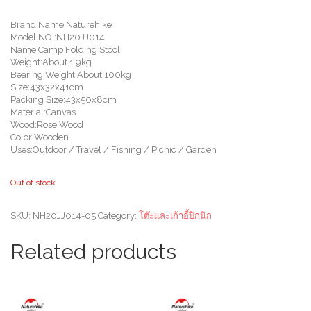
Brand Name:Naturehike
Model NO.:NH20JJ014
Name:Camp Folding Stool
Weight:About 1.9kg
Bearing Weight:About 100kg
Size:43x32x41cm
Packing Size:43x50x8cm
Material:Canvas
Wood:Rose Wood
Color:Wooden
Uses:Outdoor / Travel / Fishing / Picnic / Garden
Out of stock
SKU:
NH20JJ014-05
Category:
โต๊ะและเก้าอี้ปิกนิก
Related products