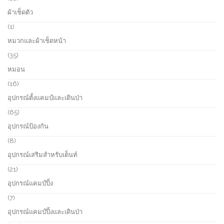
c
o
8
ผ้าเช็ดตัว
t
d
p
s
u
r
1
1
c
o
p
หมวกและผ้าเช็ดหน้า
t
d
r
s
u
o
3
35
c
d
5
หมอน
t
u
p
s
c
r
1
16
t
o
6
อุปกรณ์ตั้งแคมป์และเดินป่า
d
p
u
r
6
65
c
o
5
อุปกรณ์ป้องกัน
t
d
p
s
u
r
8
8
c
o
p
อุปกรณ์เสริมสำหรับเต็นท์
t
d
r
s
u
o
2
21
c
d
1
อุปกรณ์แคมป์ปิ้ง
t
u
p
s
c
r
7
7
t
o
p
อุปกรณ์แคมป์ปิ้งและเดินป่า
s
d
r
u