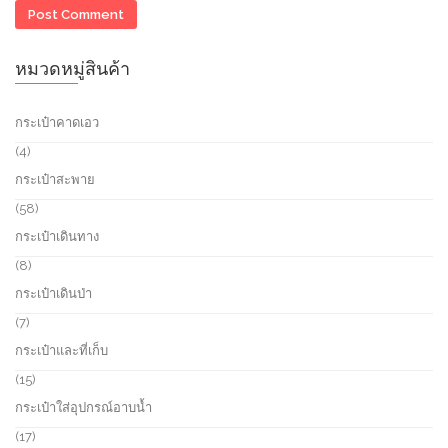
หมวดหมู่สินค้า
กระเป๋าคาดเอว
4
4
p
กระเป๋าสะพาย
r
o
5
58
d
8
กระเป๋าเดินทาง
u
p
c
r
8
8
t
o
p
กระเป๋าเดินป่า
s
d
r
u
o
7
7
c
d
p
กระเป๋าและที่เก็บ
t
u
r
s
c
o
1
15
t
d
5
กระเป๋าใส่อุปกรณ์อาบน้ำ
s
u
p
c
r
1
17
t