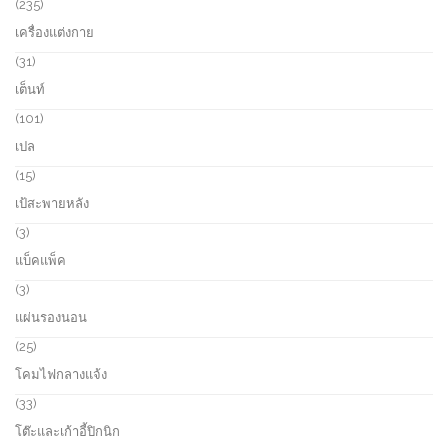
o
2
235
c
d
3
เครื่องแต่งกาย
t
u
5
s
c
p
3
31
t
r
1
เต็นท์
s
o
p
d
r
1
101
u
o
0
เปล
c
d
1
t
u
p
1
15
s
c
r
5
เป้สะพายหลัง
t
o
p
s
d
r
3
3
u
o
p
แบ็คแพ็ค
c
d
r
t
u
o
3
3
s
c
d
p
แผ่นรองนอน
t
u
r
s
c
o
2
25
t
d
5
โคมไฟกลางแจ้ง
s
u
p
c
r
3
33
t
o
3
โต๊ะและเก้าอี้ปิกนิก
s
d
p