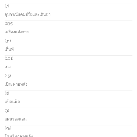
s
c
r
7
7
t
o
p
อุปกรณ์แคมป์ปิ้งและเดินป่า
s
d
r
u
o
2
235
c
d
3
เครื่องแต่งกาย
t
u
5
s
c
p
3
31
t
r
1
เต็นท์
s
o
p
d
r
1
101
u
o
0
เปล
c
d
1
t
u
p
1
15
s
c
r
5
เป้สะพายหลัง
t
o
p
s
d
r
3
3
u
o
p
แบ็คแพ็ค
c
d
r
t
u
o
3
3
s
c
d
p
แผ่นรองนอน
t
u
r
s
c
o
2
25
t
d
5
โคมไฟกลางแจ้ง
s