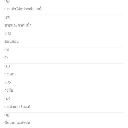
1
15
t
d
5
กระเป๋าใส่อุปกรณ์อาบน้ำ
s
u
p
c
r
1
17
t
o
7
ขวดและกาต้มน้ำ
s
d
p
u
r
2
28
c
o
8
ช้อนส้อม
t
d
p
s
u
r
6
6
c
o
p
ถัง
t
d
r
s
u
o
1
11
c
d
1
ถุงนอน
t
u
p
s
c
r
4
45
t
o
5
ถุงมือ
s
d
p
u
r
1
12
c
o
2
ถุงเท้าและร้องเท้า
t
d
p
s
u
r
1
19
c
o
9
ที่นอนและผ้าห่ม
t
d
p