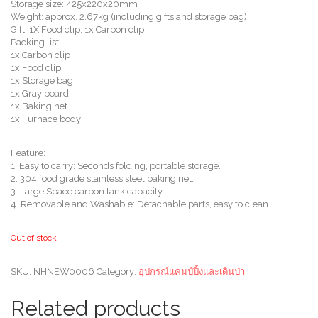
Storage size: 425x220x20mm
Weight: approx. 2.67kg (including gifts and storage bag)
Gift: 1X Food clip, 1x Carbon clip
Packing list
1x Carbon clip
1x Food clip
1x Storage bag
1x Gray board
1x Baking net
1x Furnace body
Feature:
1. Easy to carry: Seconds folding, portable storage.
2. 304 food grade stainless steel baking net.
3. Large Space carbon tank capacity.
4. Removable and Washable: Detachable parts, easy to clean.
Out of stock
SKU:
NHNEW0006
Category:
อุปกรณ์แคมป์ปิ้งและเดินป่า
Related products