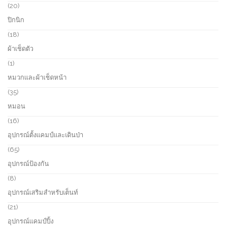
s
u
r
2
20
c
o
0
ปิกนิก
t
d
p
s
u
r
1
18
c
o
8
ผ้าเช็ดตัว
t
d
p
s
u
r
1
1
c
o
p
หมวกและผ้าเช็ดหน้า
t
d
r
s
u
o
3
35
c
d
5
หมอน
t
u
p
s
c
r
1
16
t
o
6
อุปกรณ์ตั้งแคมป์และเดินป่า
d
p
u
r
6
65
c
o
5
อุปกรณ์ป้องกัน
t
d
p
s
u
r
8
8
c
o
p
อุปกรณ์เสริมสำหรับเต็นท์
t
d
r
s
u
o
2
21
c
d
1
อุปกรณ์แคมป์ปิ้ง
t
u
p