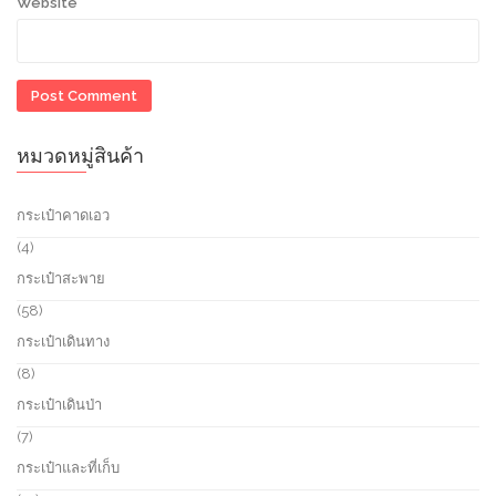
Website
หมวดหมู่สินค้า
กระเป๋าคาดเอว
4
4
p
กระเป๋าสะพาย
r
o
5
58
d
8
กระเป๋าเดินทาง
u
p
c
r
8
8
t
o
p
กระเป๋าเดินป่า
s
d
r
u
o
7
7
c
d
p
กระเป๋าและที่เก็บ
t
u
r
s
c
o