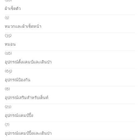
c
o
8
ผ้าเช็ดตัว
t
d
p
s
u
r
1
1
c
o
p
หมวกและผ้าเช็ดหน้า
t
d
r
s
u
o
3
35
c
d
5
หมอน
t
u
p
s
c
r
1
16
t
o
6
อุปกรณ์ตั้งแคมป์และเดินป่า
d
p
u
r
6
65
c
o
5
อุปกรณ์ป้องกัน
t
d
p
s
u
r
8
8
c
o
p
อุปกรณ์เสริมสำหรับเต็นท์
t
d
r
s
u
o
2
21
c
d
1
อุปกรณ์แคมป์ปิ้ง
t
u
p
s
c
r
7
7
t
o
p
อุปกรณ์แคมป์ปิ้งและเดินป่า
s
d
r