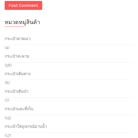
หมวดหมู่สินค้า
กระเป๋าคาดเอว
4
4
p
กระเป๋าสะพาย
r
o
5
58
d
8
กระเป๋าเดินทาง
u
p
c
r
8
8
t
o
p
กระเป๋าเดินป่า
s
d
r
u
o
7
7
c
d
p
กระเป๋าและที่เก็บ
t
u
r
s
c
o
1
15
t
d
5
กระเป๋าใส่อุปกรณ์อาบน้ำ
s
u
p
c
r
1
17