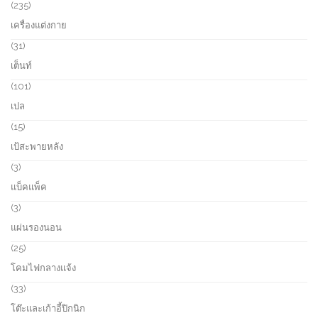
u
o
2
235
c
d
3
เครื่องแต่งกาย
t
u
5
s
c
p
3
31
t
r
1
เต็นท์
s
o
p
d
r
1
101
u
o
0
เปล
c
d
1
t
u
p
1
15
s
c
r
5
เป้สะพายหลัง
t
o
p
s
d
r
3
3
u
o
p
แบ็คแพ็ค
c
d
r
t
u
o
3
3
s
c
d
p
แผ่นรองนอน
t
u
r
s
c
o
2
25
t
d
5
โคมไฟกลางแจ้ง
s
u
p
c
r
3
33
t
o
3
โต๊ะและเก้าอี้ปิกนิก
s
d
p