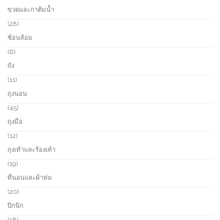
t
o
7
ขวดและกาต้มน้ำ
s
d
p
u
r
2
28
c
o
8
ช้อนส้อม
t
d
p
s
u
r
6
6
c
o
p
ถัง
t
d
r
s
u
o
1
11
c
d
1
ถุงนอน
t
u
p
s
c
r
4
45
t
o
5
ถุงมือ
s
d
p
u
r
1
12
c
o
2
ถุงเท้าและร้องเท้า
t
d
p
s
u
r
1
19
c
o
9
ที่นอนและผ้าห่ม
t
d
p
s
u
r
2
20
c
o
0
ปิกนิก
t
d
p
s
u
r
1
18