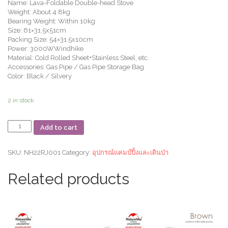
Name: Lava-Foldable Double-head Stove
Weight: About 4.8kg
Bearing Weight: Within 10kg
Size: 61×31.5x51cm
Packing Size: 54×31.5x10cm
Power: 3000WWindhike
Material: Cold Rolled Sheet+Stainless Steel, etc.
Accessories: Gas Pipe / Gas Pipe Storage Bag
Color: Black / Silvery
2 in stock
เตา
Add to cart
แก๊ส
2
หัว
SKU:
NH22RJ001
Category:
อุปกรณ์แคมป์ปิ้งและเดินป่า
Foldable
double
Related products
burner
quantity