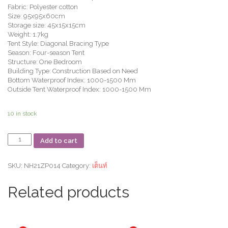
Fabric: Polyester cotton
Size: 95x95x60cm
Storage size: 45x15x15cm
Weight: 1.7kg
Tent Style: Diagonal Bracing Type
Season: Four-season Tent
Structure: One Bedroom
Building Type: Construction Based on Need
Bottom Waterproof Index: 1000-1500 Mm
Outside Tent Waterproof Index: 1000-1500 Mm
10 in stock
เต็นท์
Add to cart
สัตว์
เลี้ยง
MINI
SKU:
NH21ZP014
Category:
เต็นท์
hexagonal
pet
Related products
tent
quantity