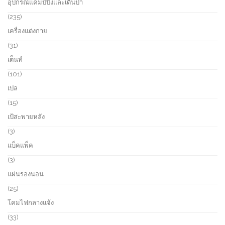
อุปกรณ์แคมป์ปิ้งและเดินป่า
s
d
r
u
o
2
235
c
d
3
เครื่องแต่งกาย
t
u
5
s
c
p
3
31
t
r
1
เต็นท์
s
o
p
d
r
1
101
u
o
0
เปล
c
d
1
t
u
p
1
15
s
c
r
5
เป้สะพายหลัง
t
o
p
s
d
r
3
3
u
o
p
แบ็คแพ็ค
c
d
r
t
u
o
3
3
s
c
d
p
แผ่นรองนอน
t
u
r
s
c
o
2
25
t
d
5
โคมไฟกลางแจ้ง
s
u
p
c
r
3
33
t
o