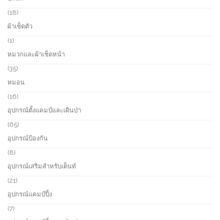
d
p
s
u
r
1
18
c
o
8
ผ้าเช็ดตัว
t
d
p
s
u
r
1
1
c
o
p
หมวกและผ้าเช็ดหน้า
t
d
r
s
u
o
3
35
c
d
5
หมอน
t
u
p
s
c
r
1
16
t
o
6
อุปกรณ์ตั้งแคมป์และเดินป่า
d
p
u
r
6
65
c
o
5
อุปกรณ์ป้องกัน
t
d
p
s
u
r
8
8
c
o
p
อุปกรณ์เสริมสำหรับเต็นท์
t
d
r
s
u
o
2
21
c
d
1
อุปกรณ์แคมป์ปิ้ง
t
u
p
s
c
r
7
7
t
o
p