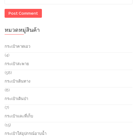
หมวดหมู่สินค้า
กระเป๋าคาดเอว
4
4
p
กระเป๋าสะพาย
r
o
5
58
d
8
กระเป๋าเดินทาง
u
p
c
r
8
8
t
o
p
กระเป๋าเดินป่า
s
d
r
u
o
7
7
c
d
p
กระเป๋าและที่เก็บ
t
u
r
s
c
o
1
15
t
d
5
กระเป๋าใส่อุปกรณ์อาบน้ำ
s
u
p