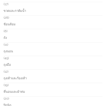
c
r
1
17
t
o
7
ขวดและกาต้มน้ำ
s
d
p
u
r
2
28
c
o
8
ช้อนส้อม
t
d
p
s
u
r
6
6
c
o
p
ถัง
t
d
r
s
u
o
1
11
c
d
1
ถุงนอน
t
u
p
s
c
r
4
45
t
o
5
ถุงมือ
s
d
p
u
r
1
12
c
o
2
ถุงเท้าและร้องเท้า
t
d
p
s
u
r
1
19
c
o
9
ที่นอนและผ้าห่ม
t
d
p
s
u
r
2
20
c
o
0
ปิกนิก
t