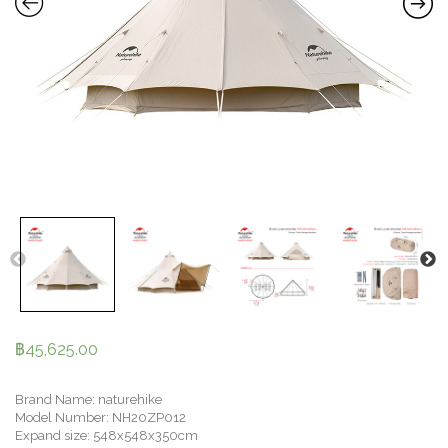
฿
45,625.00
Brand Name: naturehike
Model Number: NH20ZP012
Expand size: 548x548x350cm