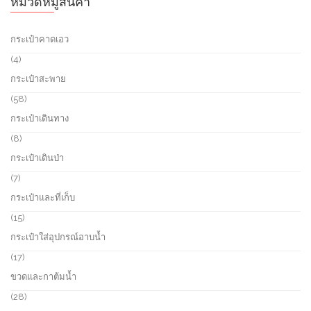
หมวดหมู่สินค้า
กระเป๋าคาดเอว
4
4
p
กระเป๋าสะพาย
r
o
5
58
d
8
กระเป๋าเดินทาง
u
p
c
r
8
8
t
o
p
กระเป๋าเดินป่า
s
d
r
u
o
7
7
c
d
p
กระเป๋าและที่เก็บ
t
u
r
s
c
o
1
15
t
d
5
กระเป๋าใส่อุปกรณ์อาบน้ำ
s
u
p
c
r
1
17
t
o
7
ขวดและกาต้มน้ำ
s
d
p
u
r
2
28
c
o
8