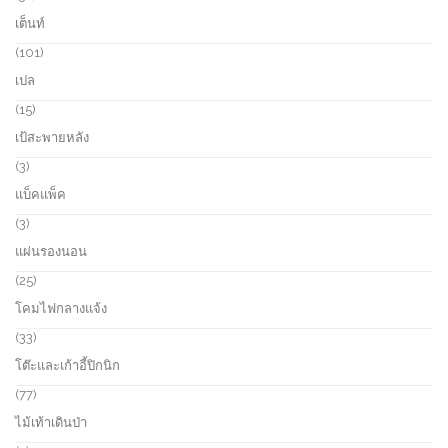
t
r
1
เต็นท์
s
o
p
d
r
1
101
u
o
0
เปล
c
d
1
t
u
p
1
15
s
c
r
5
เป้สะพายหลัง
t
o
p
s
d
r
3
3
u
o
p
แบ็คแพ็ค
c
d
r
t
u
o
3
3
s
c
d
p
แผ่นรองนอน
t
u
r
s
c
o
2
25
t
d
5
โคมไฟกลางแจ้ง
s
u
p
c
r
3
33
t
o
3
โต๊ะและเก้าอี้ปิกนิก
s
d
p
u
r
7
77
c
o
7
ไม้เท้าเดินป่า
t
d
p
s
u
r