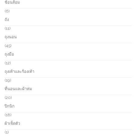
ช้อนส้อม
t
d
p
s
u
r
6
6
c
o
p
ถัง
t
d
r
s
u
o
1
11
c
d
1
ถุงนอน
t
u
p
s
c
r
4
45
t
o
5
ถุงมือ
s
d
p
u
r
1
12
c
o
2
ถุงเท้าและร้องเท้า
t
d
p
s
u
r
1
19
c
o
9
ที่นอนและผ้าห่ม
t
d
p
s
u
r
2
20
c
o
0
ปิกนิก
t
d
p
s
u
r
1
18
c
o
8
ผ้าเช็ดตัว
t
d
p
s
u
r
1
1
c