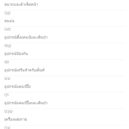
o
p
หมวกและผ้าเช็ดหน้า
t
d
r
s
u
o
3
35
c
d
5
หมอน
t
u
p
s
c
r
1
16
t
o
6
อุปกรณ์ตั้งแคมป์และเดินป่า
d
p
u
r
6
65
c
o
5
อุปกรณ์ป้องกัน
t
d
p
s
u
r
8
8
c
o
p
อุปกรณ์เสริมสำหรับเต็นท์
t
d
r
s
u
o
2
21
c
d
1
อุปกรณ์แคมป์ปิ้ง
t
u
p
s
c
r
7
7
t
o
p
อุปกรณ์แคมป์ปิ้งและเดินป่า
s
d
r
u
o
2
235
c
d
3
เครื่องแต่งกาย
t
u
5
s
c
p
3
31