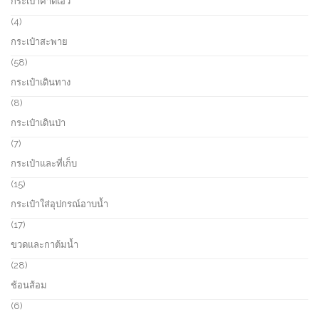
กระเป๋าคาดเอว
4
4
p
กระเป๋าสะพาย
r
o
5
58
d
8
กระเป๋าเดินทาง
u
p
c
r
8
8
t
o
p
กระเป๋าเดินป่า
s
d
r
u
o
7
7
c
d
p
กระเป๋าและที่เก็บ
t
u
r
s
c
o
1
15
t
d
5
กระเป๋าใส่อุปกรณ์อาบน้ำ
s
u
p
c
r
1
17
t
o
7
ขวดและกาต้มน้ำ
s
d
p
u
r
2
28
c
o
8
ช้อนส้อม
t
d
p
s
u
r
6
6
c
o
p