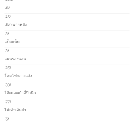
u
o
0
เปล
c
d
1
t
u
p
1
15
s
c
r
5
เป้สะพายหลัง
t
o
p
s
d
r
3
3
u
o
p
แบ็คแพ็ค
c
d
r
t
u
o
3
3
s
c
d
p
แผ่นรองนอน
t
u
r
s
c
o
2
25
t
d
5
โคมไฟกลางแจ้ง
s
u
p
c
r
3
33
t
o
3
โต๊ะและเก้าอี้ปิกนิก
s
d
p
u
r
7
77
c
o
7
ไม้เท้าเดินป่า
t
d
p
s
u
r
5
5
c
o
p
t
d
r
s
u