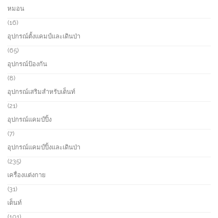
c
d
5
หมอน
t
u
p
s
c
r
1
16
t
o
6
อุปกรณ์ตั้งแคมป์และเดินป่า
d
p
u
r
6
65
c
o
5
อุปกรณ์ป้องกัน
t
d
p
s
u
r
8
8
c
o
p
อุปกรณ์เสริมสำหรับเต็นท์
t
d
r
s
u
o
2
21
c
d
1
อุปกรณ์แคมป์ปิ้ง
t
u
p
s
c
r
7
7
t
o
p
อุปกรณ์แคมป์ปิ้งและเดินป่า
s
d
r
u
o
2
235
c
d
3
เครื่องแต่งกาย
t
u
5
s
c
p
3
31
t
r
1
เต็นท์
s
o
p
d
r
1
101