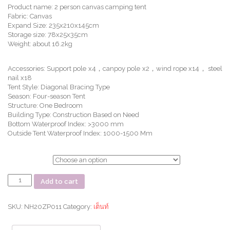
Product name: 2 person canvas camping tent
Fabric: Canvas
Expand Size: 235x210x145cm
Storage size: 78x25x35cm
Weight: about 16.2kg
Accessories: Support pole x4，canpoy pole x2，wind rope x14， steel
nail x18
Tent Style: Diagonal Bracing Type
Season: Four-season Tent
Structure: One Bedroom
Building Type: Construction Based on Need
Bottom Waterproof Index: >3000 mm
Outside Tent Waterproof Index: 1000-1500 Mm
ตัวเลือก
เต็นท์
Add to cart
Extend
4.8
Cotton
SKU:
NH20ZP011
Category:
เต็นท์
Eaves
Tower