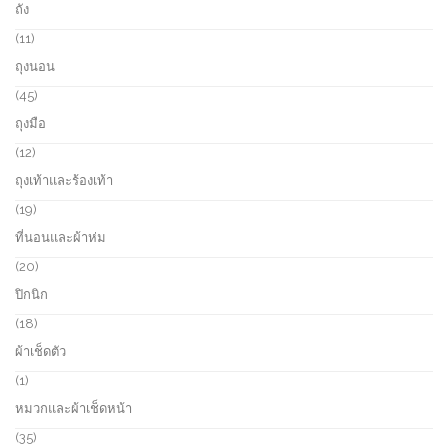
ถัง
t
d
r
s
u
o
1
11
c
d
1
ถุงนอน
t
u
p
s
c
r
4
45
t
o
5
ถุงมือ
s
d
p
u
r
1
12
c
o
2
ถุงเท้าและร้องเท้า
t
d
p
s
u
r
1
19
c
o
9
ที่นอนและผ้าห่ม
t
d
p
s
u
r
2
20
c
o
0
ปิกนิก
t
d
p
s
u
r
1
18
c
o
8
ผ้าเช็ดตัว
t
d
p
s
u
r
1
1
c
o
p
หมวกและผ้าเช็ดหน้า
t
d
r
s
u
o
3
35