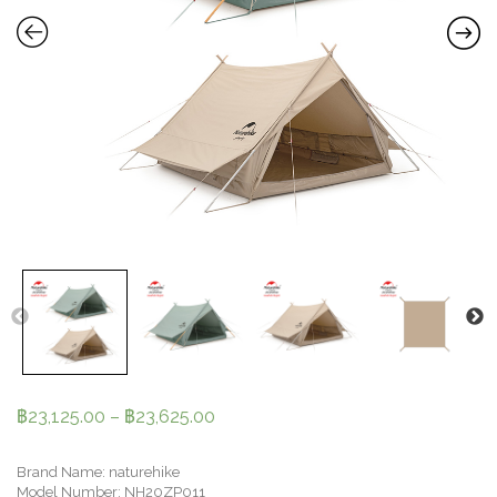
฿
23,125.00
–
฿
23,625.00
Brand Name: naturehike
Model Number: NH20ZP011