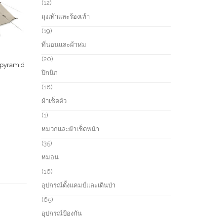
r
1
12
c
o
2
ถุงเท้าและร้องเท้า
t
d
p
s
u
r
1
19
c
o
9
ที่นอนและผ้าห่ม
t
d
p
s
u
r
2
20
c
d pyramid
o
0
ปิกนิก
t
d
p
s
u
r
1
18
c
o
8
ผ้าเช็ดตัว
t
d
p
s
u
r
1
1
c
o
p
หมวกและผ้าเช็ดหน้า
t
d
r
s
u
o
3
35
c
d
5
หมอน
t
u
p
s
c
r
1
16
t
o
6
อุปกรณ์ตั้งแคมป์และเดินป่า
d
p
u
r
6
65
c
o
5
อุปกรณ์ป้องกัน
t
d
p