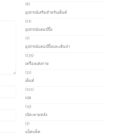
s
u
r
8
8
c
o
p
อุปกรณ์เสริมสำหรับเต็นท์
t
d
r
s
u
o
2
21
c
d
1
อุปกรณ์แคมป์ปิ้ง
t
u
p
s
c
r
7
7
t
o
p
อุปกรณ์แคมป์ปิ้งและเดินป่า
s
d
r
u
o
2
235
c
d
3
เครื่องแต่งกาย
t
u
5
s
c
p
3
31
t
r
1
เต็นท์
s
o
p
d
r
1
101
u
o
0
เปล
c
d
1
t
u
p
1
15
s
c
r
5
เป้สะพายหลัง
t
o
p
s
d
r
3
3
u
o
p
แบ็คแพ็ค
c
d
r