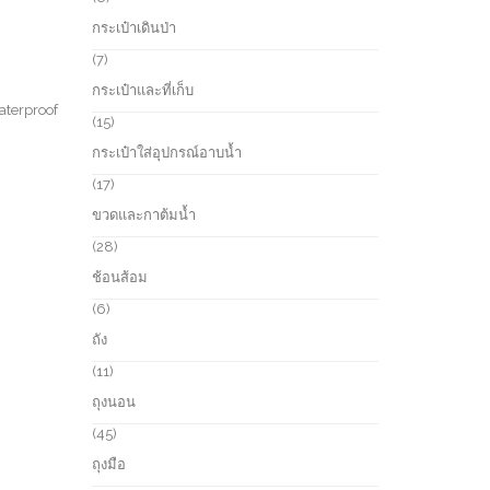
t
o
p
กระเป๋าเดินป่า
s
d
r
u
o
7
7
c
d
p
กระเป๋าและที่เก็บ
t
u
r
terproof
s
c
o
1
15
t
d
5
กระเป๋าใส่อุปกรณ์อาบน้ำ
s
u
p
c
r
1
17
t
o
7
ขวดและกาต้มน้ำ
s
d
p
u
r
2
28
c
o
8
ช้อนส้อม
t
d
p
s
u
r
6
6
c
o
p
ถัง
t
d
r
s
u
o
1
11
c
d
1
ถุงนอน
t
u
p
s
c
r
4
45
t
o
5
ถุงมือ
s
d
p
u