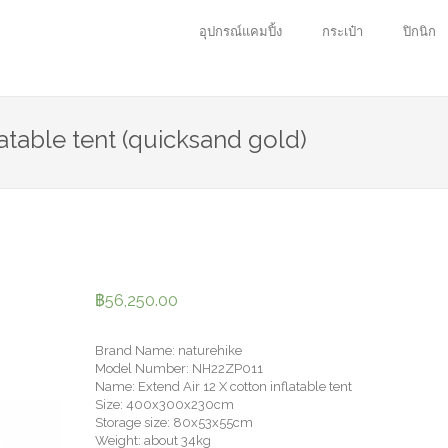
อุปกรณ์แคมปิ้ง
กระเป๋า
ปิกนิก
flatable tent (quicksand gold)
฿
56,250.00
Brand Name: naturehike
Model Number: NH22ZP011
Name: Extend Air 12 X cotton inflatable tent
Size: 400x300x230cm
Storage size: 80x53x55cm
Weight: about 34kg