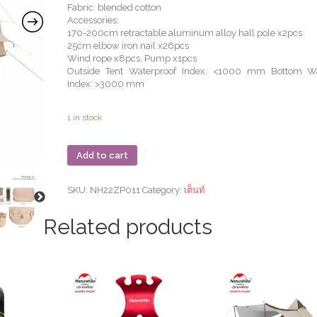
Fabric: blended cotton
Accessories:
170-200cm retractable aluminum alloy hall pole x2pcs
25cm elbow iron nail x26pcs
Wind rope x8pcs, Pump x1pcs
Outside Tent Waterproof Index: <1000 mm Bottom Wa
Index: >3000 mm
1 in stock
Add to cart
SKU:
NH22ZP011
Category:
เต็นท์
Related products