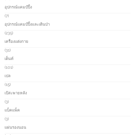
c
d
1
อุปกรณ์แคมป์ปิ้ง
t
u
p
s
c
r
7
7
t
o
p
อุปกรณ์แคมป์ปิ้งและเดินป่า
s
d
r
u
o
2
235
c
d
3
เครื่องแต่งกาย
t
u
5
s
c
p
3
31
t
r
1
เต็นท์
s
o
p
d
r
1
101
u
o
0
เปล
c
d
1
t
u
p
1
15
s
c
r
5
เป้สะพายหลัง
t
o
p
s
d
r
3
3
u
o
p
แบ็คแพ็ค
c
d
r
t
u
o
3
3
s
c
d
p
แผ่นรองนอน
t
u
r
s
c
o