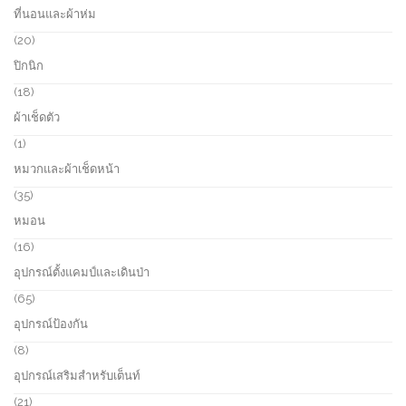
o
9
ที่นอนและผ้าห่ม
t
d
p
s
u
r
2
20
c
o
0
ปิกนิก
t
d
p
s
u
r
1
18
c
o
8
ผ้าเช็ดตัว
t
d
p
s
u
r
1
1
c
o
p
หมวกและผ้าเช็ดหน้า
t
d
r
s
u
o
3
35
c
d
5
หมอน
t
u
p
s
c
r
1
16
t
o
6
อุปกรณ์ตั้งแคมป์และเดินป่า
d
p
u
r
6
65
c
o
5
อุปกรณ์ป้องกัน
t
d
p
s
u
r
8
8
c
o
p
อุปกรณ์เสริมสำหรับเต็นท์
t
d
r
s
u
o
2
21