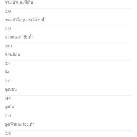
กระเป๋าและที่เก็บ
t
u
r
s
c
o
1
15
t
d
5
กระเป๋าใส่อุปกรณ์อาบน้ำ
s
u
p
c
r
1
17
t
o
7
ขวดและกาต้มน้ำ
s
d
p
u
r
2
28
c
o
8
ช้อนส้อม
t
d
p
s
u
r
6
6
c
o
p
ถัง
t
d
r
s
u
o
1
11
c
d
1
ถุงนอน
t
u
p
s
c
r
4
45
t
o
5
ถุงมือ
s
d
p
u
r
1
12
c
o
2
ถุงเท้าและร้องเท้า
t
d
p
s
u
r
1
19
c