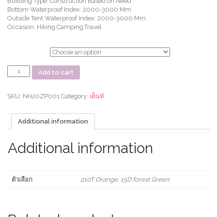
Building Type: Construction Based on Need
Bottom Waterproof Index: 2000-3000 Mm
Outside Tent Waterproof Index: 2000-3000 Mm
Occasion: Hiking,Camping,Travel
ตัวเลือก
เต็นท์
Add to cart
Opalus
tent
for
SKU:
NH20ZP001
Category:
เต็นท์
2
people
Additional information
quantity
Additional information
ตัวเลือก
210T Orange, 15D forest Green