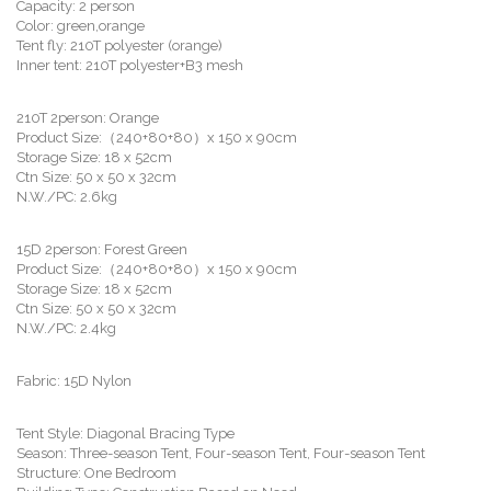
Capacity: 2 person
Color: green,orange
Tent fly: 210T polyester (orange)
Inner tent: 210T polyester+B3 mesh
210T 2person: Orange
Product Size:（240+80+80）x 150 x 90cm
Storage Size: 18 x 52cm
Ctn Size: 50 x 50 x 32cm
N.W./PC: 2.6kg
15D 2person: Forest Green
Product Size:（240+80+80）x 150 x 90cm
Storage Size: 18 x 52cm
Ctn Size: 50 x 50 x 32cm
N.W./PC: 2.4kg
Fabric: 15D Nylon
Tent Style: Diagonal Bracing Type
Season: Three-season Tent, Four-season Tent, Four-season Tent
Structure: One Bedroom