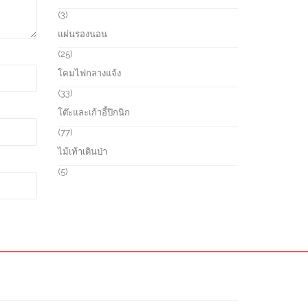
t
u
o
3
3
s
c
d
p
แผ่นรองนอน
t
u
r
s
c
o
2
25
t
d
5
โคมไฟกลางแจ้ง
s
u
p
c
r
3
33
t
o
3
โต๊ะและเก้าอี้ปิกนิก
s
d
p
u
r
7
77
c
o
7
ไม้เท้าเดินป่า
t
d
p
s
u
r
5
5
c
o
p
t
d
r
s
u
o
c
d
t
u
s
c
t
s