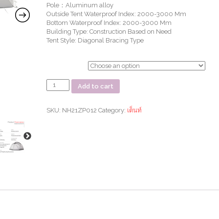
Pole：Aluminum alloy
Outside Tent Waterproof Index: 2000-3000 Mm
Bottom Waterproof Index: 2000-3000 Mm
Building Type: Construction Based on Need
Tent Style: Diagonal Bracing Type
ตัวเลือก
เต็นท์
Add to cart
Shepherd
dome
tent
SKU:
NH21ZP012
Category:
เต็นท์
quantity