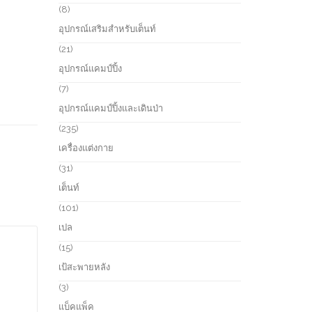
s
u
r
8
8
c
o
p
อุปกรณ์เสริมสำหรับเต็นท์
t
d
r
s
u
o
2
21
c
d
1
อุปกรณ์แคมป์ปิ้ง
t
u
p
s
c
r
7
7
t
o
p
อุปกรณ์แคมป์ปิ้งและเดินป่า
s
d
r
u
o
2
235
c
d
3
เครื่องแต่งกาย
t
u
5
s
c
p
3
31
t
r
1
เต็นท์
s
o
p
d
r
1
101
u
o
0
เปล
c
d
1
t
u
p
1
15
s
c
r
5
เป้สะพายหลัง
t
o
p
s
d
r
3
3
u
o
p
แบ็คแพ็ค
c
d
r