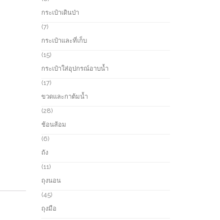
t
o
p
กระเป๋าเดินป่า
s
d
r
u
o
7
7
c
d
p
กระเป๋าและที่เก็บ
t
u
r
s
c
o
1
15
t
d
5
กระเป๋าใส่อุปกรณ์อาบน้ำ
s
u
p
c
r
1
17
t
o
7
ขวดและกาต้มน้ำ
s
d
p
u
r
2
28
c
o
8
ช้อนส้อม
t
d
p
s
u
r
6
6
c
o
p
ถัง
t
d
r
s
u
o
1
11
c
d
1
ถุงนอน
t
u
p
s
c
r
4
45
t
o
5
ถุงมือ
s
d
p
u