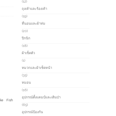
r
1
12
c
o
2
ถุงเท้าและร้องเท้า
t
d
p
s
u
r
1
19
c
o
9
ที่นอนและผ้าห่ม
t
d
p
s
u
r
2
20
c
o
0
ปิกนิก
t
d
p
s
u
r
1
18
c
o
8
ผ้าเช็ดตัว
t
d
p
s
u
r
1
1
c
o
p
หมวกและผ้าเช็ดหน้า
t
d
r
s
u
o
3
35
c
d
5
หมอน
t
u
p
s
c
r
1
16
t
o
6
อุปกรณ์ตั้งแคมป์และเดินป่า
d
p
le Fish
u
r
6
65
c
o
5
อุปกรณ์ป้องกัน
t
d
p