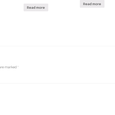
Read more
Read more
 are marked
*