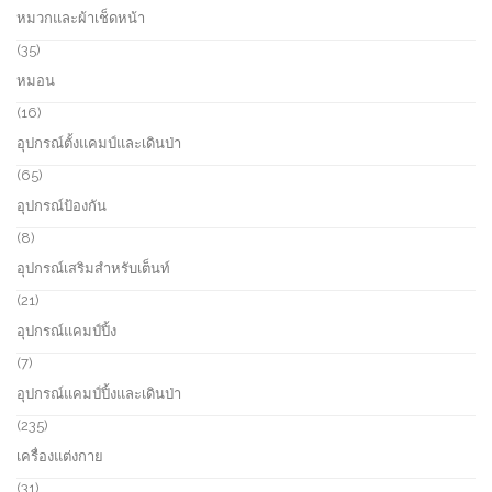
o
p
หมวกและผ้าเช็ดหน้า
t
d
r
s
u
o
3
35
c
d
5
หมอน
t
u
p
s
c
r
1
16
t
o
6
อุปกรณ์ตั้งแคมป์และเดินป่า
d
p
u
r
6
65
c
o
5
อุปกรณ์ป้องกัน
t
d
p
s
u
r
8
8
c
o
p
อุปกรณ์เสริมสำหรับเต็นท์
t
d
r
s
u
o
2
21
c
d
1
อุปกรณ์แคมป์ปิ้ง
t
u
p
s
c
r
7
7
t
o
p
อุปกรณ์แคมป์ปิ้งและเดินป่า
s
d
r
u
o
2
235
c
d
3
เครื่องแต่งกาย
t
u
5
s
c
p
3
31