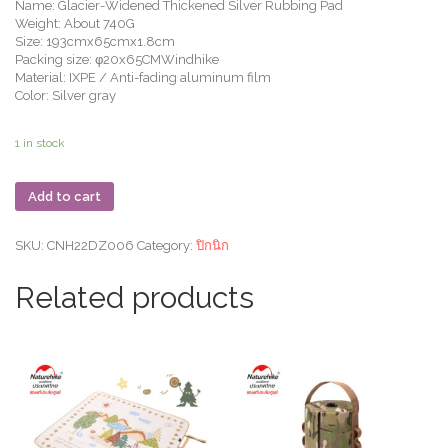
Name: Glacier-Widened Thickened Silver Rubbing Pad
Weight: About 740G
Size: 193cmx65cmx1.8cm
Packing size: φ20x65CMWindhike
Material: IXPE / Anti-fading aluminum film
Color: Silver gray
1 in stock
Add to cart
SKU:
CNH22DZ006
Category:
ปิกนิก
Related products