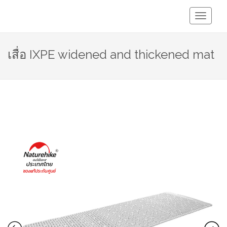
Toggle
Navigati
เสื่อ IXPE widened and thickened mat