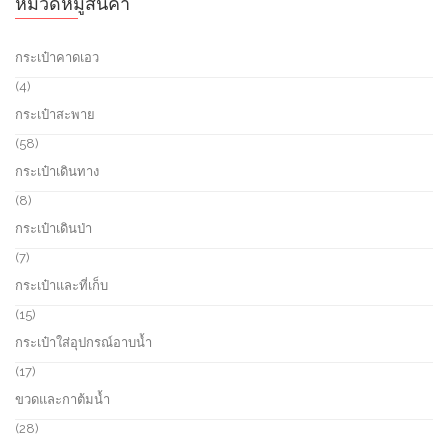
หมวดหมู่สินค้า
กระเป๋าคาดเอว
4
4
p
กระเป๋าสะพาย
r
o
5
58
d
8
กระเป๋าเดินทาง
u
p
c
r
8
8
t
o
p
กระเป๋าเดินป่า
s
d
r
u
o
7
7
c
d
p
กระเป๋าและที่เก็บ
t
u
r
s
c
o
1
15
t
d
5
กระเป๋าใส่อุปกรณ์อาบน้ำ
s
u
p
c
r
1
17
t
o
7
ขวดและกาต้มน้ำ
s
d
p
u
r
2
28
c
o
8