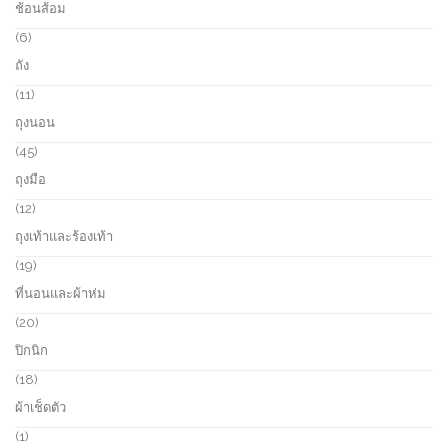
ช้อนส้อม
t
d
p
s
u
r
6
6
c
o
p
ถัง
t
d
r
s
u
o
1
11
c
d
1
ถุงนอน
t
u
p
s
c
r
4
45
t
o
5
ถุงมือ
s
d
p
u
r
1
12
c
o
2
ถุงเท้าและร้องเท้า
t
d
p
s
u
r
1
19
c
o
9
ที่นอนและผ้าห่ม
t
d
p
s
u
r
2
20
c
o
0
ปิกนิก
t
d
p
s
u
r
1
18
c
o
8
ผ้าเช็ดตัว
t
d
p
s
u
r
1
1
c