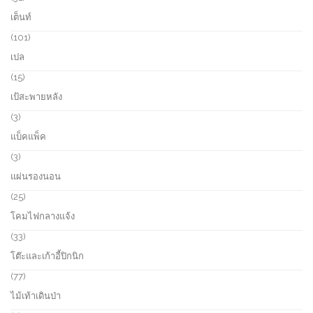
t
r
1
เต็นท์
s
o
p
d
r
1
101
u
o
0
เปล
c
d
1
t
u
p
1
15
s
c
r
5
เป้สะพายหลัง
t
o
p
s
d
r
3
3
u
o
p
แบ็คแพ็ค
c
d
r
t
u
o
3
3
s
c
d
p
แผ่นรองนอน
t
u
r
s
c
o
2
25
t
d
5
โคมไฟกลางแจ้ง
s
u
p
c
r
3
33
t
o
3
โต๊ะและเก้าอี้ปิกนิก
s
d
p
u
r
7
77
c
o
7
ไม้เท้าเดินป่า
t
d
p
s
u