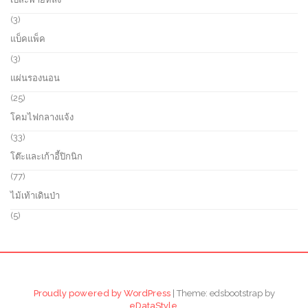
t
o
p
s
d
r
3
3
u
o
p
แบ็คแพ็ค
c
d
r
t
u
o
3
3
s
c
d
p
แผ่นรองนอน
t
u
r
s
c
o
2
25
t
d
5
โคมไฟกลางแจ้ง
s
u
p
c
r
3
33
t
o
3
โต๊ะและเก้าอี้ปิกนิก
s
d
p
u
r
7
77
c
o
7
ไม้เท้าเดินป่า
t
d
p
s
u
r
5
5
c
o
p
t
d
r
s
u
o
c
d
t
u
s
c
Proudly powered by WordPress
|
Theme: edsbootstrap by
t
eDataStyle
.