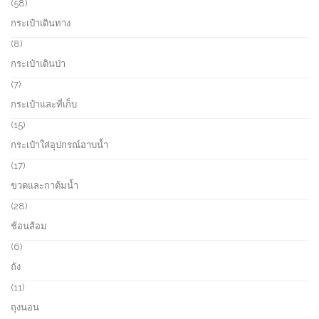
o
5
58
d
8
กระเป๋าเดินทาง
u
p
c
r
8
8
t
o
p
กระเป๋าเดินป่า
s
d
r
u
o
7
7
c
d
p
กระเป๋าและที่เก็บ
t
u
r
s
c
o
1
15
t
d
5
กระเป๋าใส่อุปกรณ์อาบน้ำ
s
u
p
c
r
1
17
t
o
7
ขวดและกาต้มน้ำ
s
d
p
u
r
2
28
c
o
8
ช้อนส้อม
t
d
p
s
u
r
6
6
c
o
p
ถัง
t
d
r
s
u
o
1
11
c
d
1
ถุงนอน
t
u
p