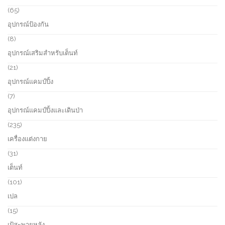
u
r
6
65
c
o
5
อุปกรณ์ป้องกัน
t
d
p
s
u
r
8
8
c
o
p
อุปกรณ์เสริมสำหรับเต็นท์
t
d
r
s
u
o
2
21
c
d
1
อุปกรณ์แคมป์ปิ้ง
t
u
p
s
c
r
7
7
t
o
p
อุปกรณ์แคมป์ปิ้งและเดินป่า
s
d
r
u
o
2
235
c
d
3
เครื่องแต่งกาย
t
u
5
s
c
p
3
31
t
r
1
เต็นท์
s
o
p
d
r
1
101
u
o
0
เปล
c
d
1
t
u
p
1
15
s
c
r
5
เป้สะพายหลัง