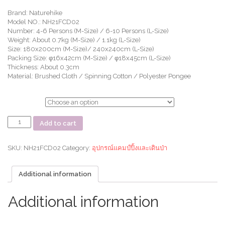
Brand: Naturehike
Model NO.: NH21FCD02
Number: 4-6 Persons (M-Size) / 6-10 Persons (L-Size)
Weight: About 0.7kg (M-Size) / 1.1kg (L-Size)
Size: 180x200cm (M-Size)/ 240x240cm (L-Size)
Packing Size: φ16x42cm (M-Size) / φ18x45cm (L-Size)
Thickness: About 0.3cm
Material: Brushed Cloth / Spinning Cotton / Polyester Pongee
ตัวเลือก
เสื่อ
Add to cart
Original
pattern
Brushed
SKU:
NH21FCD02
Category:
อุปกรณ์แคมป์ปิ้งและเดินป่า
cloth
picnic
Additional information
mat
quantity
Additional information