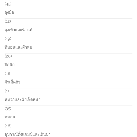
s
c
r
4
45
t
o
5
ถุงมือ
s
d
p
u
r
1
12
c
o
2
ถุงเท้าและร้องเท้า
t
d
p
s
u
r
1
19
c
o
9
ที่นอนและผ้าห่ม
t
d
p
s
u
r
2
20
c
o
0
ปิกนิก
t
d
p
s
u
r
1
18
c
o
8
ผ้าเช็ดตัว
t
d
p
s
u
r
1
1
c
o
p
หมวกและผ้าเช็ดหน้า
t
d
r
s
u
o
3
35
c
d
5
หมอน
t
u
p
s
c
r
1
16
t
o
6
อุปกรณ์ตั้งแคมป์และเดินป่า
d
p