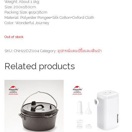
Weight: About 1.1kg
Size: 200x180cm
Packing Size: φ15x38cm
Material: Polyester Pongee+Silk Cotton+Oxford Cloth
Color: Wonderful Journey
Out of stock
SKU:
CNH22DZ004
Category:
อุปกรณ์แคมป์ปิ้งและเดินป่า
Related products