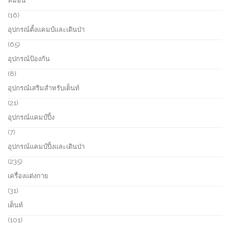
หมอน
t
u
p
s
c
r
1
16
t
o
6
อุปกรณ์ตั้งแคมป์และเดินป่า
d
p
u
r
6
65
c
o
5
อุปกรณ์ป้องกัน
t
d
p
s
u
r
8
8
c
o
p
อุปกรณ์เสริมสำหรับเต็นท์
t
d
r
s
u
o
2
21
c
d
1
อุปกรณ์แคมป์ปิ้ง
t
u
p
s
c
r
7
7
t
o
p
อุปกรณ์แคมป์ปิ้งและเดินป่า
s
d
r
u
o
2
235
c
d
3
เครื่องแต่งกาย
t
u
5
s
c
p
3
31
t
r
1
เต็นท์
s
o
p
d
r
1
101
u
o
0