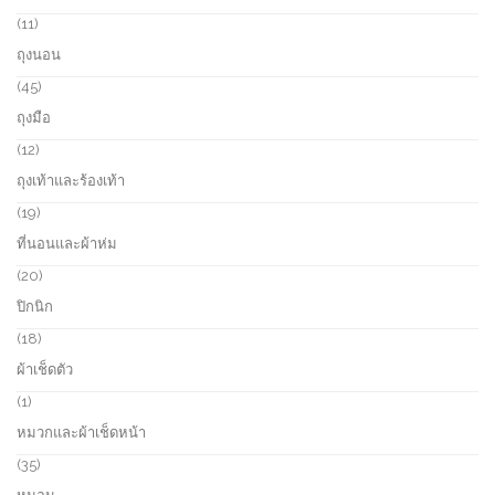
s
u
o
1
11
c
d
1
ถุงนอน
t
u
p
s
c
r
4
45
t
o
5
ถุงมือ
s
d
p
u
r
1
12
c
o
2
ถุงเท้าและร้องเท้า
t
d
p
s
u
r
1
19
c
o
9
ที่นอนและผ้าห่ม
t
d
p
s
u
r
2
20
c
o
0
ปิกนิก
t
d
p
s
u
r
1
18
c
o
8
ผ้าเช็ดตัว
t
d
p
s
u
r
1
1
c
o
p
หมวกและผ้าเช็ดหน้า
t
d
r
s
u
o
3
35
c
d
5