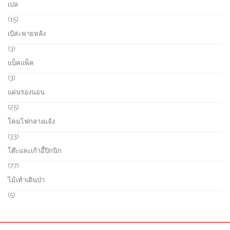
เปล
c
d
1
t
u
p
1
15
s
c
r
5
เป้สะพายหลัง
t
o
p
s
d
r
3
3
u
o
p
แบ็คแพ็ค
c
d
r
t
u
o
3
3
s
c
d
p
แผ่นรองนอน
t
u
r
s
c
o
2
25
t
d
5
โคมไฟกลางแจ้ง
s
u
p
c
r
3
33
t
o
3
โต๊ะและเก้าอี้ปิกนิก
s
d
p
u
r
7
77
c
o
7
ไม้เท้าเดินป่า
t
d
p
s
u
r
5
5
c
o
p
t
d
r
s
u
o
c