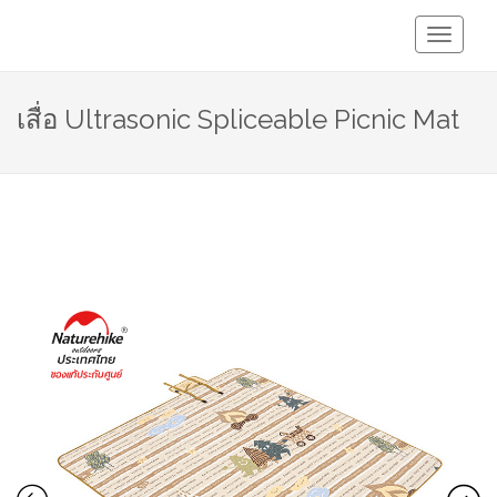
Toggle
Navigati
เสื่อ Ultrasonic Spliceable Picnic Mat