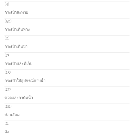
4
4
p
กระเป๋าสะพาย
r
o
5
58
d
8
กระเป๋าเดินทาง
u
p
c
r
8
8
t
o
p
กระเป๋าเดินป่า
s
d
r
u
o
7
7
c
d
p
กระเป๋าและที่เก็บ
t
u
r
s
c
o
1
15
t
d
5
กระเป๋าใส่อุปกรณ์อาบน้ำ
s
u
p
c
r
1
17
t
o
7
ขวดและกาต้มน้ำ
s
d
p
u
r
2
28
c
o
8
ช้อนส้อม
t
d
p
s
u
r
6
6
c
o
p
ถัง
t
d
r