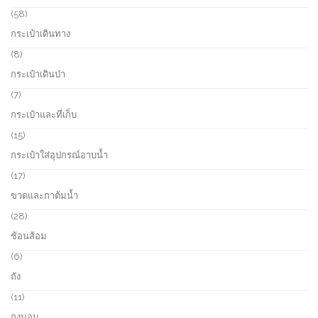
o
5
58
d
8
กระเป๋าเดินทาง
u
p
c
r
8
8
t
o
p
กระเป๋าเดินป่า
s
d
r
u
o
7
7
c
d
p
กระเป๋าและที่เก็บ
t
u
r
s
c
o
1
15
t
d
5
กระเป๋าใส่อุปกรณ์อาบน้ำ
s
u
p
c
r
1
17
t
o
7
ขวดและกาต้มน้ำ
s
d
p
u
r
2
28
c
o
8
ช้อนส้อม
t
d
p
s
u
r
6
6
c
o
p
ถัง
t
d
r
s
u
o
1
11
c
d
1
ถุงนอน
t