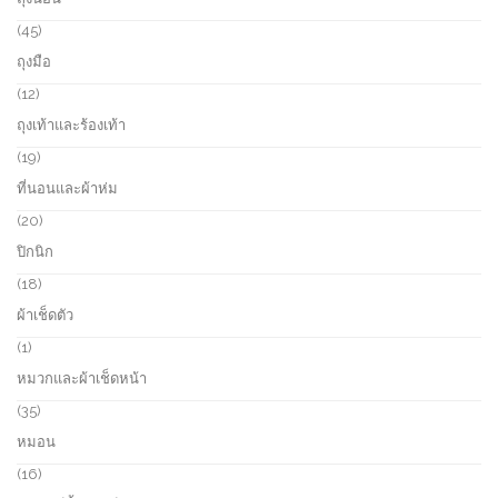
u
p
s
c
r
4
45
t
o
5
ถุงมือ
s
d
p
u
r
1
12
c
o
2
ถุงเท้าและร้องเท้า
t
d
p
s
u
r
1
19
c
o
9
ที่นอนและผ้าห่ม
t
d
p
s
u
r
2
20
c
o
0
ปิกนิก
t
d
p
s
u
r
1
18
c
o
8
ผ้าเช็ดตัว
t
d
p
s
u
r
1
1
c
o
p
หมวกและผ้าเช็ดหน้า
t
d
r
s
u
o
3
35
c
d
5
หมอน
t
u
p
s
c
r
1
16
t
o
6