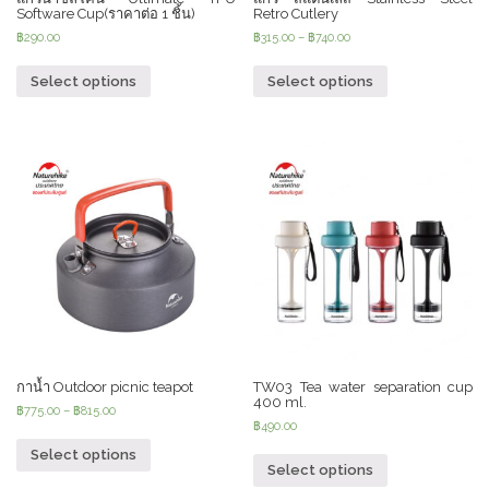
Software Cup(ราคาต่อ 1 ชิ้น)
Retro Cutlery
฿
290.00
฿
315.00
–
฿
740.00
Select options
Select options
กาน้ำ Outdoor picnic teapot
TW03 Tea water separation cup
400 ml.
฿
775.00
–
฿
815.00
฿
490.00
Select options
Select options