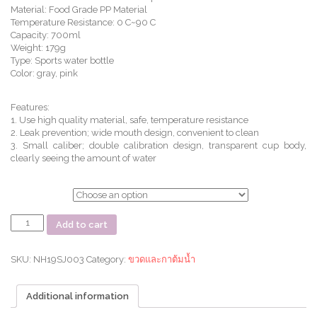
Material: Food Grade PP Material
Temperature Resistance: 0 C~90 C
Capacity: 700ml
Weight: 179g
Type: Sports water bottle
Color: gray, pink
Features:
1. Use high quality material, safe, temperature resistance
2. Leak prevention; wide mouth design, convenient to clean
3. Small caliber; double calibration design, transparent cup body,
clearly seeing the amount of water
ตัวเลือก
แก้ว
Add to cart
น้ำ
ขนาด
700ml.
SKU:
NH19SJ003
Category:
ขวดและกาต้มน้ำ
Fitness
protein
Additional information
powder
cup