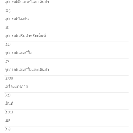
อุปกรณ์ตั้งแคมป์และเดินป่า
d
p
u
r
6
65
c
o
5
อุปกรณ์ป้องกัน
t
d
p
s
u
r
8
8
c
o
p
อุปกรณ์เสริมสำหรับเต็นท์
t
d
r
s
u
o
2
21
c
d
1
อุปกรณ์แคมป์ปิ้ง
t
u
p
s
c
r
7
7
t
o
p
อุปกรณ์แคมป์ปิ้งและเดินป่า
s
d
r
u
o
2
235
c
d
3
เครื่องแต่งกาย
t
u
5
s
c
p
3
31
t
r
1
เต็นท์
s
o
p
d
r
1
101
u
o
0
เปล
c
d
1
t
u
p
1
15
s
c