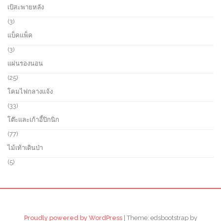
r
5
เป้สะพายหลัง
t
o
p
s
d
r
3
3
u
o
p
แบ็คแพ็ค
c
d
r
t
u
o
3
3
s
c
d
p
แผ่นรองนอน
t
u
r
s
c
o
2
25
t
d
5
โคมไฟกลางแจ้ง
s
u
p
c
r
3
33
t
o
3
โต๊ะและเก้าอี้ปิกนิก
s
d
p
u
r
7
77
c
o
7
ไม้เท้าเดินป่า
t
d
p
s
u
r
5
5
c
o
p
t
d
r
s
u
o
c
d
t
u
s
c
Proudly powered by WordPress
|
Theme: edsbootstrap by