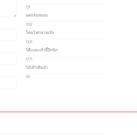
t
u
o
3
3
s
c
d
p
แผ่นรองนอน
t
u
r
s
c
o
2
25
t
d
5
โคมไฟกลางแจ้ง
s
u
p
c
r
3
33
t
o
3
โต๊ะและเก้าอี้ปิกนิก
s
d
p
u
r
7
77
c
o
7
ไม้เท้าเดินป่า
t
d
p
s
u
r
5
5
c
o
p
t
d
r
s
u
o
c
d
t
u
s
c
t
s