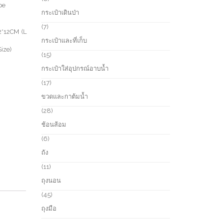
t
pe
o
p
กระเป๋าเดินป่า
s
d
r
u
o
7
7
2*12CM (L
c
d
p
กระเป๋าและที่เก็บ
t
u
r
ize)
s
c
o
1
15
t
d
5
กระเป๋าใส่อุปกรณ์อาบน้ำ
s
u
p
c
r
1
17
t
o
7
ขวดและกาต้มน้ำ
s
d
p
u
r
2
28
c
o
8
ช้อนส้อม
t
d
p
s
u
r
6
6
c
o
p
ถัง
t
d
r
s
u
o
1
11
c
d
1
ถุงนอน
t
u
p
s
c
r
4
45
t
o
5
ถุงมือ
s
d
p
u