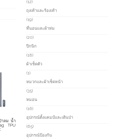
r
1
12
c
o
2
ถุงเท้าและร้องเท้า
t
d
p
s
u
r
1
19
c
o
9
ที่นอนและผ้าห่ม
t
d
p
s
u
r
2
20
c
o
0
ปิกนิก
t
d
p
s
u
r
1
18
c
o
8
ผ้าเช็ดตัว
t
d
p
s
u
r
1
1
c
o
p
หมวกและผ้าเช็ดหน้า
t
d
r
s
u
o
3
35
c
d
5
หมอน
t
u
p
s
c
r
1
16
t
o
6
อุปกรณ์ตั้งแคมป์และเดินป่า
d
p
ป่าลม น้ำ
u
r
bag TPU
6
65
C
c
o
5
อุปกรณ์ป้องกัน
t
d
p