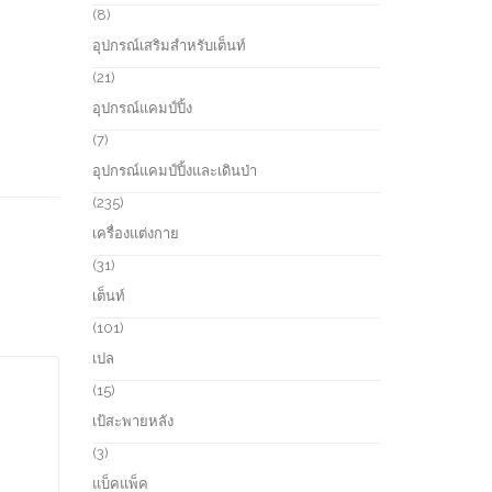
s
u
r
8
8
c
o
p
อุปกรณ์เสริมสำหรับเต็นท์
t
d
r
s
u
o
2
21
c
d
1
อุปกรณ์แคมป์ปิ้ง
t
u
p
s
c
r
7
7
t
o
p
อุปกรณ์แคมป์ปิ้งและเดินป่า
s
d
r
u
o
2
235
c
d
3
เครื่องแต่งกาย
t
u
5
s
c
p
3
31
t
r
1
เต็นท์
s
o
p
d
r
1
101
u
o
0
เปล
c
d
1
t
u
p
1
15
s
c
r
5
เป้สะพายหลัง
t
o
p
s
d
r
3
3
u
o
p
แบ็คแพ็ค
c
d
r