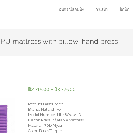
อุปกรณ์แคมปิ้ง
กระเป๋า
ปิกนิก
U mattress with pillow, hand press
฿
2,315.00
–
฿
3,375.00
Product Description:
Brand: Naturehike
Model Number: NH18Q001-D
Name: Press Inflatable Mattress
Material: 70D Nylon
Color: Blue/Purple