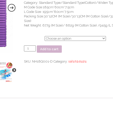
Category: Standard Type/Standard Type(Cotton)/Widen Ty
M Code Size:185cm*60cm*7.5cm
L Code Size :195cm*80cm*7.5cm
Packing Size:30*12CM (M Size)/30*13CM (M Cotton Size)/3
Size)
Net Weight: 677g (M Size)/ 862g (M Cotton Size) /945g (L S
ตัวเลือก
แผ่น
Add to cart
รอง
นอน
C001
SKU:
NH18Q001-D
Category:
แผ่นรองนอน
new
square
TPU
mattress
with
pillow,
hand
press
quantity