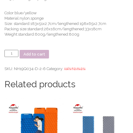
Color:blue/yellow
Material:nylon,sponge
Size: standard:183x51x2.7cm/lengthened:198x65x2.7cm
Packing size:standard:26x16cm/lengthened:33x18cm
Weight:standard:600g/lengthened:800g
แผ่น
Add to cart
รอง
นอน
C034
SKU:
NH19Q034-D-2-6
Category:
แผ่นรองนอน
Ultra-
Light
Related products
Sponge
Automatic
Inflatable
Cushion
quantity