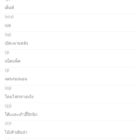
t
r
1
เต็นท์
s
o
p
d
r
1
101
u
o
0
เปล
c
d
1
t
u
p
1
15
s
c
r
5
เป้สะพายหลัง
t
o
p
s
d
r
3
3
u
o
p
แบ็คแพ็ค
c
d
r
t
u
o
3
3
s
c
d
p
แผ่นรองนอน
t
u
r
s
c
o
2
25
t
d
5
โคมไฟกลางแจ้ง
s
u
p
c
r
3
33
t
o
3
โต๊ะและเก้าอี้ปิกนิก
s
d
p
u
r
7
77
c
o
7
ไม้เท้าเดินป่า
t
d
p
s
u