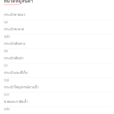
หมวดหมู่สินค้า
กระเป๋าคาดเอว
4
4
p
กระเป๋าสะพาย
r
o
5
58
d
8
กระเป๋าเดินทาง
u
p
c
r
8
8
t
o
p
กระเป๋าเดินป่า
s
d
r
u
o
7
7
c
d
p
กระเป๋าและที่เก็บ
t
u
r
s
c
o
1
15
t
d
5
กระเป๋าใส่อุปกรณ์อาบน้ำ
s
u
p
c
r
1
17
t
o
7
ขวดและกาต้มน้ำ
s
d
p
u
r
2
28
c
o
8