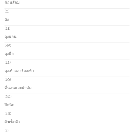
ช้อนส้อม
t
d
p
s
u
r
6
6
c
o
p
ถัง
t
d
r
s
u
o
1
11
c
d
1
ถุงนอน
t
u
p
s
c
r
4
45
t
o
5
ถุงมือ
s
d
p
u
r
1
12
c
o
2
ถุงเท้าและร้องเท้า
t
d
p
s
u
r
1
19
c
o
9
ที่นอนและผ้าห่ม
t
d
p
s
u
r
2
20
c
o
0
ปิกนิก
t
d
p
s
u
r
1
18
c
o
8
ผ้าเช็ดตัว
t
d
p
s
u
r
1
1
c