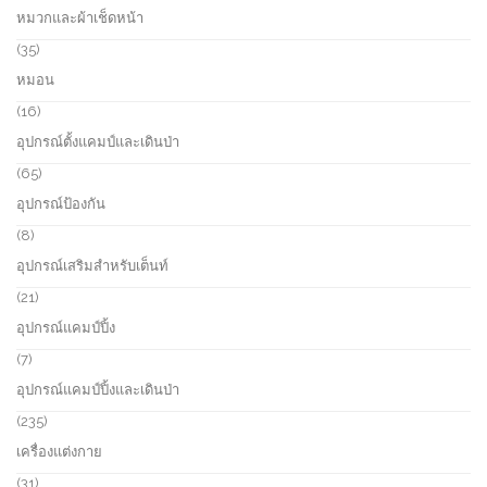
o
p
หมวกและผ้าเช็ดหน้า
t
d
r
s
u
o
3
35
c
d
5
หมอน
t
u
p
s
c
r
1
16
t
o
6
อุปกรณ์ตั้งแคมป์และเดินป่า
d
p
u
r
6
65
c
o
5
อุปกรณ์ป้องกัน
t
d
p
s
u
r
8
8
c
o
p
อุปกรณ์เสริมสำหรับเต็นท์
t
d
r
s
u
o
2
21
c
d
1
อุปกรณ์แคมป์ปิ้ง
t
u
p
s
c
r
7
7
t
o
p
อุปกรณ์แคมป์ปิ้งและเดินป่า
s
d
r
u
o
2
235
c
d
3
เครื่องแต่งกาย
t
u
5
s
c
p
3
31