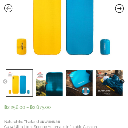
฿
2,258.00
–
฿
2,875.00
Naturehike Thailand แผ่นรองนอน
C034 Ultra-Light Sponge Automatic Inflatable Cushion