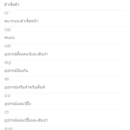
o
8
ผ้าเช็ดตัว
t
d
p
s
u
r
1
1
c
o
p
หมวกและผ้าเช็ดหน้า
t
d
r
s
u
o
3
35
c
d
5
หมอน
t
u
p
s
c
r
1
16
t
o
6
อุปกรณ์ตั้งแคมป์และเดินป่า
d
p
u
r
6
65
c
o
5
อุปกรณ์ป้องกัน
t
d
p
s
u
r
8
8
c
o
p
อุปกรณ์เสริมสำหรับเต็นท์
t
d
r
s
u
o
2
21
c
d
1
อุปกรณ์แคมป์ปิ้ง
t
u
p
s
c
r
7
7
t
o
p
อุปกรณ์แคมป์ปิ้งและเดินป่า
s
d
r
u
o
2
235