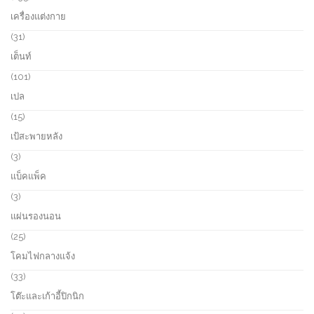
c
d
3
เครื่องแต่งกาย
t
u
5
s
c
p
3
31
t
r
1
เต็นท์
s
o
p
d
r
1
101
u
o
0
เปล
c
d
1
t
u
p
1
15
s
c
r
5
เป้สะพายหลัง
t
o
p
s
d
r
3
3
u
o
p
แบ็คแพ็ค
c
d
r
t
u
o
3
3
s
c
d
p
แผ่นรองนอน
t
u
r
s
c
o
2
25
t
d
5
โคมไฟกลางแจ้ง
s
u
p
c
r
3
33
t
o
3
โต๊ะและเก้าอี้ปิกนิก
s
d
p
u
r