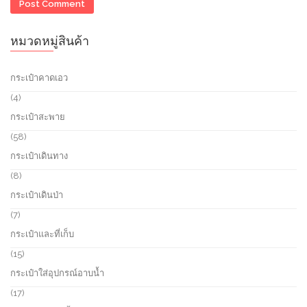
หมวดหมู่สินค้า
กระเป๋าคาดเอว
4
4
p
กระเป๋าสะพาย
r
o
5
58
d
8
กระเป๋าเดินทาง
u
p
c
r
8
8
t
o
p
กระเป๋าเดินป่า
s
d
r
u
o
7
7
c
d
p
กระเป๋าและที่เก็บ
t
u
r
s
c
o
1
15
t
d
5
กระเป๋าใส่อุปกรณ์อาบน้ำ
s
u
p
c
r
1
17
t
o
7