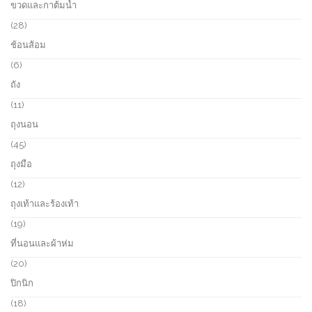
ขวดและกาต้มน้ำ
s
d
p
u
r
2
28
c
o
8
ช้อนส้อม
t
d
p
s
u
r
6
6
c
o
p
ถัง
t
d
r
s
u
o
1
11
c
d
1
ถุงนอน
t
u
p
s
c
r
4
45
t
o
5
ถุงมือ
s
d
p
u
r
1
12
c
o
2
ถุงเท้าและร้องเท้า
t
d
p
s
u
r
1
19
c
o
9
ที่นอนและผ้าห่ม
t
d
p
s
u
r
2
20
c
o
0
ปิกนิก
t
d
p
s
u
r
1
18
c