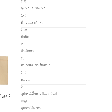
r
1
12
c
o
2
ถุงเท้าและร้องเท้า
t
d
p
s
u
r
1
19
c
o
9
ที่นอนและผ้าห่ม
t
d
p
s
u
r
2
20
c
o
0
ปิกนิก
t
d
p
s
u
r
1
18
c
o
8
ผ้าเช็ดตัว
t
d
p
s
u
r
1
1
c
o
p
หมวกและผ้าเช็ดหน้า
t
d
r
s
u
o
3
35
c
d
5
หมอน
t
u
p
s
c
r
1
16
t
o
6
อุปกรณ์ตั้งแคมป์และเดินป่า
d
p
็บได้เล็ก
u
r
6
65
c
o
5
อุปกรณ์ป้องกัน
t
d
p