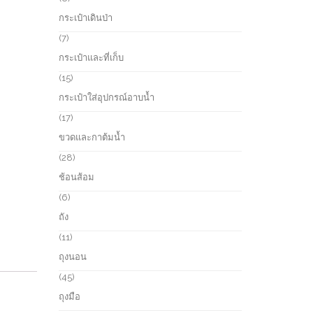
t
o
p
กระเป๋าเดินป่า
s
d
r
u
o
7
7
c
d
p
กระเป๋าและที่เก็บ
t
u
r
s
c
o
1
15
t
d
5
กระเป๋าใส่อุปกรณ์อาบน้ำ
s
u
p
c
r
1
17
t
o
7
ขวดและกาต้มน้ำ
s
d
p
u
r
2
28
c
o
8
ช้อนส้อม
t
d
p
s
u
r
6
6
c
o
p
ถัง
t
d
r
s
u
o
1
11
c
d
1
ถุงนอน
t
u
p
s
c
r
4
45
t
o
5
ถุงมือ
s
d
p
u