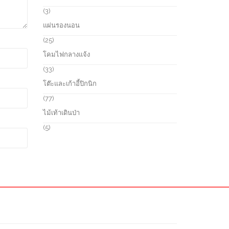
t
u
o
3
3
s
c
d
p
แผ่นรองนอน
t
u
r
s
c
o
2
25
t
d
5
โคมไฟกลางแจ้ง
s
u
p
c
r
3
33
t
o
3
โต๊ะและเก้าอี้ปิกนิก
s
d
p
u
r
7
77
c
o
7
ไม้เท้าเดินป่า
t
d
p
s
u
r
5
5
c
o
p
t
d
r
s
u
o
c
d
t
u
s
c
t
s