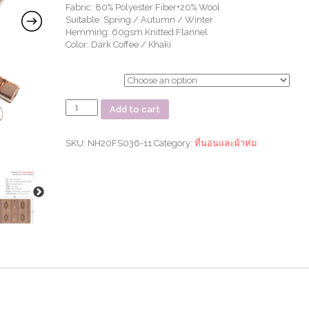
Fabric: 80% Polyester Fiber+20% Wool
Suitable: Spring / Autumn / Winter
Hemming: 60gsm Knitted Flannel
Color: Dark Coffee / Khaki
ตัวเลือก
Geometric
Add to cart
pattern
wool
blanket
SKU:
NH20FS036-11
Category:
ที่นอนและผ้าห่ม
quantity