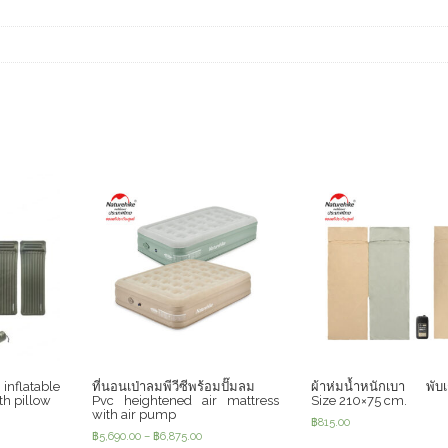
nflatable
ที่นอนเป่าลมพีวีซีพร้อมปั๊มลม
ผ้าห่มน้ำหนักเบา พับเก
th pillow
Pvc heightened air mattress
Size 210×75 cm.
with air pump
฿
815.00
฿
5,690.00
–
฿
6,875.00