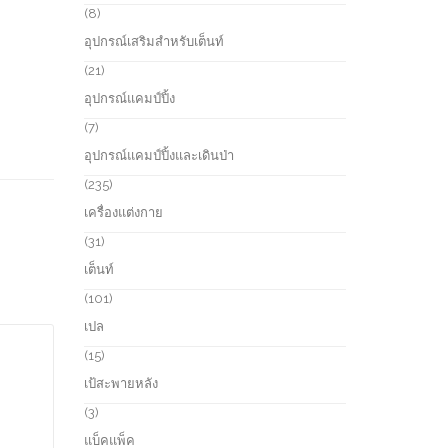
s
u
r
8
8
c
o
p
อุปกรณ์เสริมสำหรับเต็นท์
t
d
r
s
u
o
2
21
c
d
1
อุปกรณ์แคมป์ปิ้ง
t
u
p
s
c
r
7
7
t
o
p
อุปกรณ์แคมป์ปิ้งและเดินป่า
s
d
r
u
o
2
235
c
d
3
เครื่องแต่งกาย
t
u
5
s
c
p
3
31
t
r
1
เต็นท์
s
o
p
d
r
1
101
u
o
0
เปล
c
d
1
t
u
p
1
15
s
c
r
5
เป้สะพายหลัง
t
o
p
s
d
r
3
3
u
o
p
แบ็คแพ็ค
c
d
r