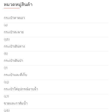
หมวดหมู่สินค้า
กระเป๋าคาดเอว
4
4
p
กระเป๋าสะพาย
r
o
5
58
d
8
กระเป๋าเดินทาง
u
p
c
r
8
8
t
o
p
กระเป๋าเดินป่า
s
d
r
u
o
7
7
c
d
p
กระเป๋าและที่เก็บ
t
u
r
s
c
o
1
15
t
d
5
กระเป๋าใส่อุปกรณ์อาบน้ำ
s
u
p
c
r
1
17
t
o
7
ขวดและกาต้มน้ำ
s
d
p
u
r
2
28