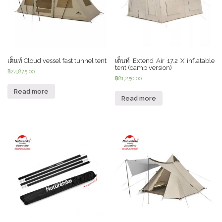
เต็นท์ Cloud vessel fast tunnel tent
เต็นท์ Extend Air 17.2 X inflatable
tent (camp version)
฿
24,875.00
฿
81,250.00
Read more
Read more