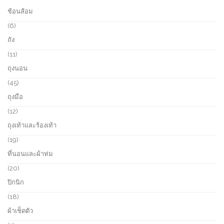
c
o
8
ช้อนส้อม
t
d
p
s
u
r
6
6
c
o
p
ถัง
t
d
r
s
u
o
1
11
c
d
1
ถุงนอน
t
u
p
s
c
r
4
45
t
o
5
ถุงมือ
s
d
p
u
r
1
12
c
o
2
ถุงเท้าและร้องเท้า
t
d
p
s
u
r
1
19
c
o
9
ที่นอนและผ้าห่ม
t
d
p
s
u
r
2
20
c
o
0
ปิกนิก
t
d
p
s
u
r
1
18
c
o
8
ผ้าเช็ดตัว
t
d
p
s
u
r