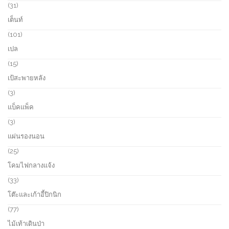
s
c
p
3
31
t
r
1
เต็นท์
s
o
p
d
r
1
101
u
o
0
เปล
c
d
1
t
u
p
1
15
s
c
r
5
เป้สะพายหลัง
t
o
p
s
d
r
3
3
u
o
p
แบ็คแพ็ค
c
d
r
t
u
o
3
3
s
c
d
p
แผ่นรองนอน
t
u
r
s
c
o
2
25
t
d
5
โคมไฟกลางแจ้ง
s
u
p
c
r
3
33
t
o
3
โต๊ะและเก้าอี้ปิกนิก
s
d
p
u
r
7
77
c
o
7
ไม้เท้าเดินป่า
t
d
p