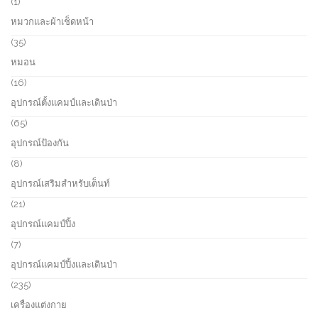
1
1
c
o
p
หมวกและผ้าเช็ดหน้า
t
d
r
s
u
o
3
35
c
d
5
หมอน
t
u
p
s
c
r
1
16
t
o
6
อุปกรณ์ตั้งแคมป์และเดินป่า
d
p
u
r
6
65
c
o
5
อุปกรณ์ป้องกัน
t
d
p
s
u
r
8
8
c
o
p
อุปกรณ์เสริมสำหรับเต็นท์
t
d
r
s
u
o
2
21
c
d
1
อุปกรณ์แคมป์ปิ้ง
t
u
p
s
c
r
7
7
t
o
p
อุปกรณ์แคมป์ปิ้งและเดินป่า
s
d
r
u
o
2
235
c
d
3
เครื่องแต่งกาย
t
u
5