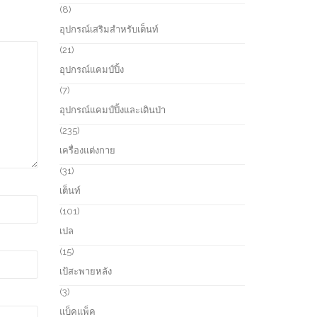
s
u
r
8
8
c
o
p
อุปกรณ์เสริมสำหรับเต็นท์
t
d
r
s
u
o
2
21
c
d
1
อุปกรณ์แคมป์ปิ้ง
t
u
p
s
c
r
7
7
t
o
p
อุปกรณ์แคมป์ปิ้งและเดินป่า
s
d
r
u
o
2
235
c
d
3
เครื่องแต่งกาย
t
u
5
s
c
p
3
31
t
r
1
เต็นท์
s
o
p
d
r
1
101
u
o
0
เปล
c
d
1
t
u
p
1
15
s
c
r
5
เป้สะพายหลัง
t
o
p
s
d
r
3
3
u
o
p
แบ็คแพ็ค
c
d
r