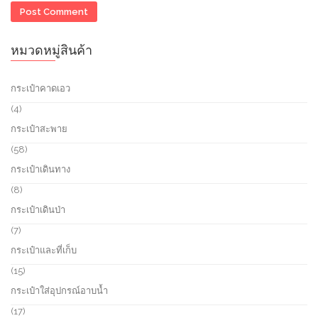
หมวดหมู่สินค้า
กระเป๋าคาดเอว
4
4
p
กระเป๋าสะพาย
r
o
5
58
d
8
กระเป๋าเดินทาง
u
p
c
r
8
8
t
o
p
กระเป๋าเดินป่า
s
d
r
u
o
7
7
c
d
p
กระเป๋าและที่เก็บ
t
u
r
s
c
o
1
15
t
d
5
กระเป๋าใส่อุปกรณ์อาบน้ำ
s
u
p
c
r
1
17