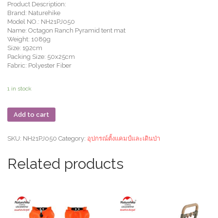
Product Description:
Brand: Naturehike
Model NO.: NH21PJ050
Name: Octagon Ranch Pyramid tent mat
Weight: 1089g
Size: 192cm
Packing Size: 50x25cm
Fabric: Polyester Fiber
1 in stock
Add to cart
SKU:
NH21PJ050
Category:
อุปกรณ์ตั้งแคมป์และเดินป่า
Related products