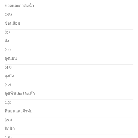
t
o
7
ขวดและกาต้มน้ำ
s
d
p
u
r
2
28
c
o
8
ช้อนส้อม
t
d
p
s
u
r
6
6
c
o
p
ถัง
t
d
r
s
u
o
1
11
c
d
1
ถุงนอน
t
u
p
s
c
r
4
45
t
o
5
ถุงมือ
s
d
p
u
r
1
12
c
o
2
ถุงเท้าและร้องเท้า
t
d
p
s
u
r
1
19
c
o
9
ที่นอนและผ้าห่ม
t
d
p
s
u
r
2
20
c
o
0
ปิกนิก
t
d
p
s
u
r
1
18