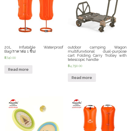
20L Inflatable Waterproof
outdoor camping Wagon
Bag(ราคาต่อ 1 ชิ้น)
multifunxtional dual-purpose
cart Folding Carry Trolley with
฿
740.00
telescopic handle
฿
4,790.00
Read more
Read more