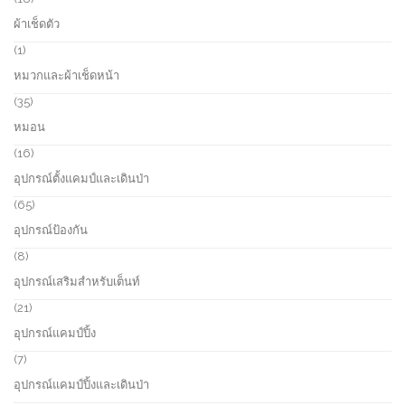
c
o
8
ผ้าเช็ดตัว
t
d
p
s
u
r
1
1
c
o
p
หมวกและผ้าเช็ดหน้า
t
d
r
s
u
o
3
35
c
d
5
หมอน
t
u
p
s
c
r
1
16
t
o
6
อุปกรณ์ตั้งแคมป์และเดินป่า
d
p
u
r
6
65
c
o
5
อุปกรณ์ป้องกัน
t
d
p
s
u
r
8
8
c
o
p
อุปกรณ์เสริมสำหรับเต็นท์
t
d
r
s
u
o
2
21
c
d
1
อุปกรณ์แคมป์ปิ้ง
t
u
p
s
c
r
7
7
t
o
p
อุปกรณ์แคมป์ปิ้งและเดินป่า
s
d
r
u