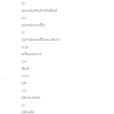
s
u
r
8
8
c
o
p
อุปกรณ์เสริมสำหรับเต็นท์
t
d
r
s
u
o
2
21
c
d
1
อุปกรณ์แคมป์ปิ้ง
t
u
p
s
c
r
7
7
t
o
p
อุปกรณ์แคมป์ปิ้งและเดินป่า
s
d
r
u
o
2
235
c
d
3
เครื่องแต่งกาย
t
u
5
s
c
p
3
31
t
r
1
เต็นท์
s
o
p
d
r
1
101
u
o
0
เปล
c
d
1
t
u
p
1
15
s
c
r
5
เป้สะพายหลัง
t
o
p
s
d
r
3
3
u
o
p
แบ็คแพ็ค
c
d
r