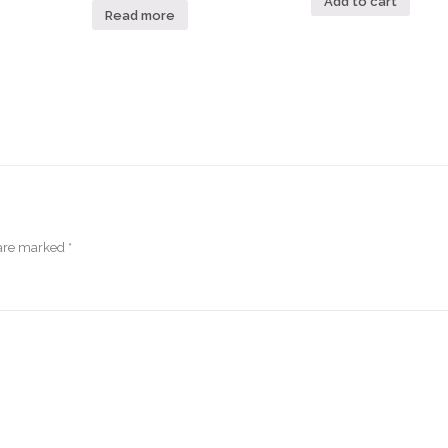
Add to cart
Read more
 are marked
*