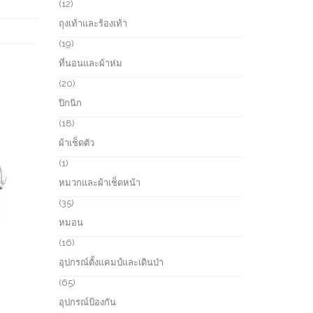
r
1
12
c
o
2
ถุงเท้าและร้องเท้า
t
d
p
s
u
r
1
19
c
o
9
ที่นอนและผ้าห่ม
t
d
p
s
u
r
2
20
c
o
0
ปิกนิก
t
d
p
s
u
r
1
18
c
o
8
ผ้าเช็ดตัว
t
d
p
s
u
r
1
1
c
o
p
หมวกและผ้าเช็ดหน้า
t
d
r
s
u
o
3
35
c
d
5
หมอน
t
u
p
s
c
r
1
16
t
o
6
อุปกรณ์ตั้งแคมป์และเดินป่า
d
p
u
r
6
65
c
o
5
อุปกรณ์ป้องกัน
t
d
p